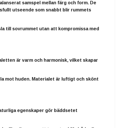
balanserat samspel mellan färg och form. De
ksfullt utseende som snabbt blir rummets
sla till sovrummet utan att kompromissa med
aletten är varm och harmonisk, vilket skapar
a mot huden. Materialet är luftigt och skönt
naturliga egenskaper gör bäddsetet