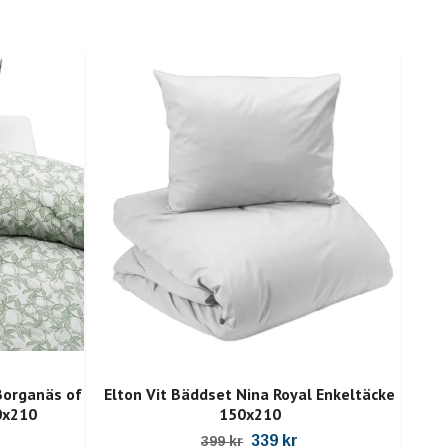
organäs of
Elton Vit Bäddset Nina Royal Enkeltäcke
0x210
150x210
339 kr
399 kr