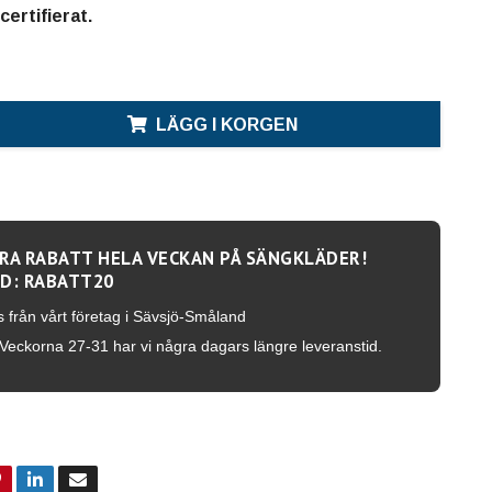
rtifierat.
LÄGG I KORGEN
RA RABATT HELA VECKAN PÅ SÄNGKLÄDER!
D: RABATT20
s från vårt företag i Sävsjö-Småland
Veckorna 27-31 har vi några dagars längre leveranstid.