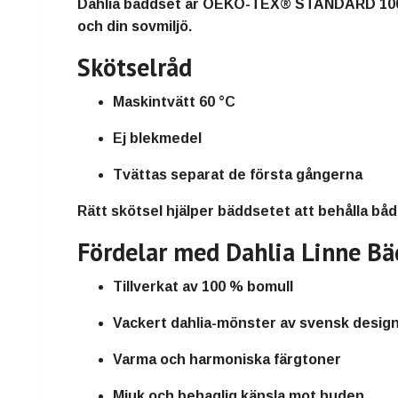
Dahlia bäddset är
OEKO-TEX® STANDARD 100-
och din sovmiljö.
Skötselråd
Maskintvätt 60 °C
Ej blekmedel
Tvättas separat de första gångerna
Rätt skötsel hjälper bäddsetet att behålla båd
Fördelar med Dahlia Linne Bä
Tillverkat av 100 % bomull
Vackert dahlia-mönster av svensk desig
Varma och harmoniska färgtoner
Mjuk och behaglig känsla mot huden