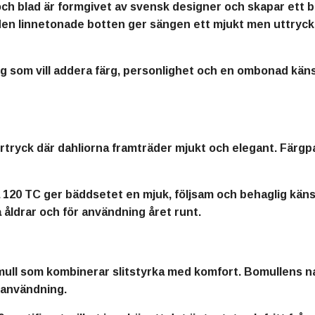
och blad är formgivet av svensk designer och skapar ett 
den linnetonade botten ger sängen ett mjukt men uttryc
ig som vill addera färg, personlighet och en ombonad kän
ertryck där dahliorna framträder mjukt och elegant. Färgp
å 120 TC ger bäddsetet en mjuk, följsam och behaglig känsl
la åldrar och för användning året runt.
omull som kombinerar slitstyrka med komfort. Bomullens 
g användning.