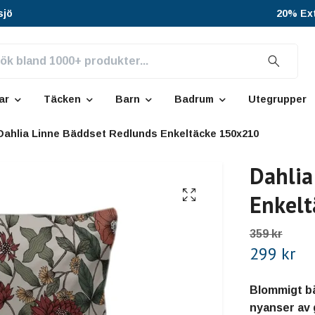
sjö
20% Ext
ar
Täcken
Barn
Badrum
Utegrupper
Dahlia Linne Bäddset Redlunds Enkeltäcke 150x210
Dahlia
Enkel
359 kr
299 kr
Blommigt bä
nyanser av 