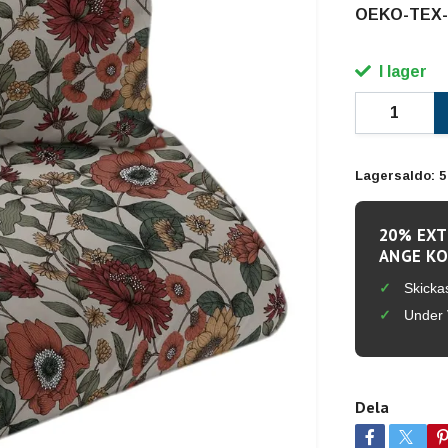
OEKO-TEX-ce
I lager
Lagersaldo:
5
20% EXT
ANGE KO
Skicka
Under 
Dela