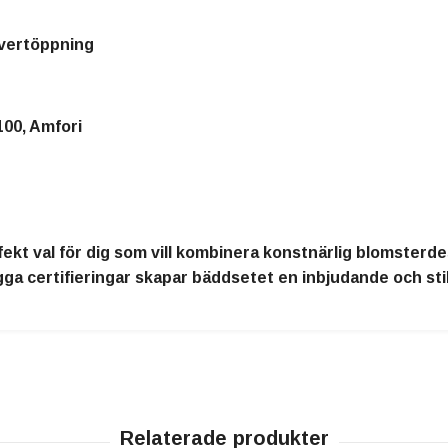
uvertöppning
0, Amfori
fekt val för dig som vill kombinera konstnärlig blomster
a certifieringar skapar bäddsetet en inbjudande och stilfu