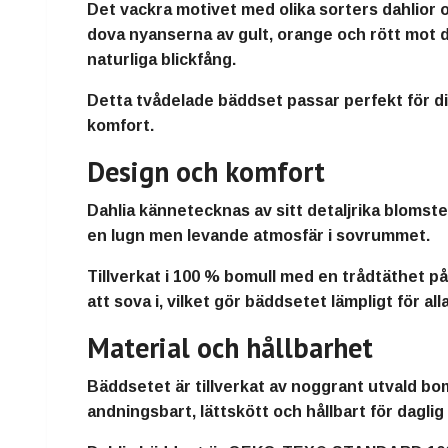
Det vackra motivet med olika sorters dahlior 
dova nyanserna av gult, orange och rött mot 
naturliga blickfång.
Detta tvådelade bäddset passar perfekt för d
komfort.
Design och komfort
Dahlia kännetecknas av sitt detaljrika blomst
en lugn men levande atmosfär i sovrummet.
Tillverkat i 100 % bomull med en trådtäthet p
att sova i, vilket gör bäddsetet lämpligt för al
Material och hållbarhet
Bäddsetet är tillverkat av noggrant utvald b
andningsbart, lättskött och hållbart för dagli