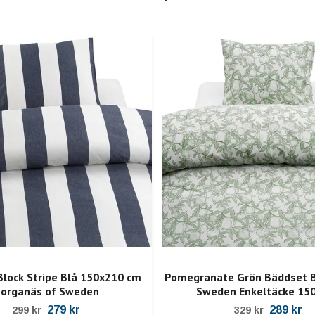
lock Stripe Blå 150x210 cm
Pomegranate Grön Bäddset B
organäs of Sweden
Sweden Enkeltäcke 15
279 kr
289 kr
299 kr
329 kr