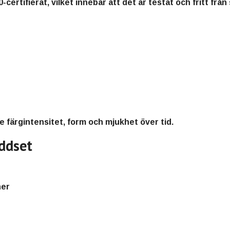
certifierat
, vilket innebär att det är testat och fritt frå
e färgintensitet, form och mjukhet över tid.
ddset
ner