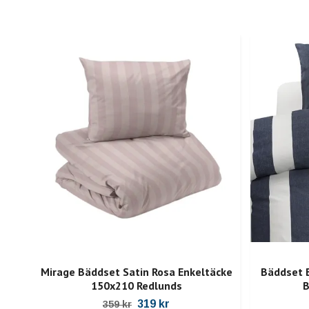
Mirage Bäddset Satin Rosa Enkeltäcke
Bäddset B
150x210 Redlunds
B
319 kr
359 kr