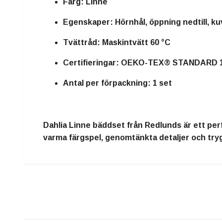
Färg:
Linne
Egenskaper:
Hörnhål, öppning nedtill, k
Tvättråd:
Maskintvätt 60 °C
Certifieringar:
OEKO-TEX® STANDARD 10
Antal per förpackning:
1 set
Dahlia Linne bäddset från Redlunds är ett per
varma färgspel, genomtänkta detaljer och trygg