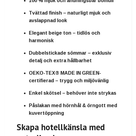
100 % mjuk och andningsbar bomull
Tvättad finish – naturligt mjuk och
avslappnad look
Elegant beige ton – tidlös och
harmonisk
Dubbelstickade sömmar – exklusiv
detalj och extra hållbarhet
OEKO-TEX® MADE IN GREEN-
certifierad – trygg och miljövänlig
Enkel skötsel – behöver inte strykas
Påslakan med hörnhål & örngott med
kuvertöppning
Skapa hotellkänsla med