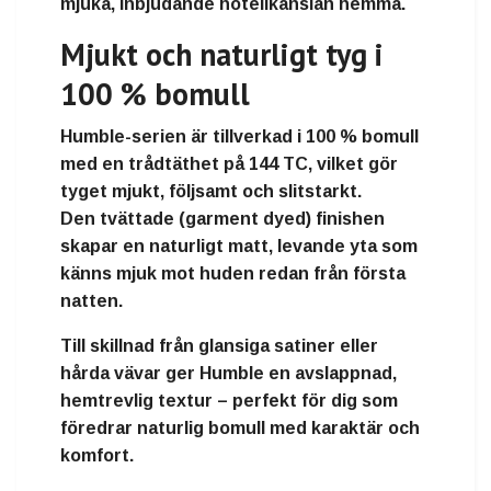
mjuka, inbjudande hotellkänslan
hemma.
Mjukt och naturligt tyg i
100 % bomull
Humble-serien
är tillverkad i
100 % bomull
med en
trådtäthet på 144 TC
, vilket gör
tyget
mjukt, följsamt och slitstarkt
.
Den
tvättade (garment dyed) finishen
skapar en naturligt
matt, levande yta
som
känns mjuk mot huden redan från första
natten.
Till skillnad från glansiga satiner eller
hårda vävar ger Humble en
avslappnad,
hemtrevlig textur
– perfekt för dig som
föredrar
naturlig bomull med karaktär och
komfort
.