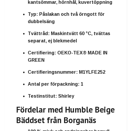
kantsömmar, hörnhål, kuvertöppning
Typ:
Påslakan och två örngott för
dubbelsäng
Tvättråd:
Maskintvätt 60 °C, tvättas
separat, ej blekmedel
Certifiering:
OEKO-TEX® MADE IN
GREEN
Certifieringsnummer:
M1YLFE252
Antal per förpackning:
1
Testinstitut:
Shirley
Fördelar med Humble Beige
Bäddset från Borganäs