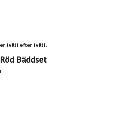
r tvätt efter tvätt.
 Röd Bäddset
t
g