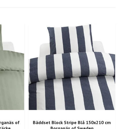
rganäs of
Bäddset Block Stripe Blå 150x210 cm
Bla
täcke
Borganäs of Sweden