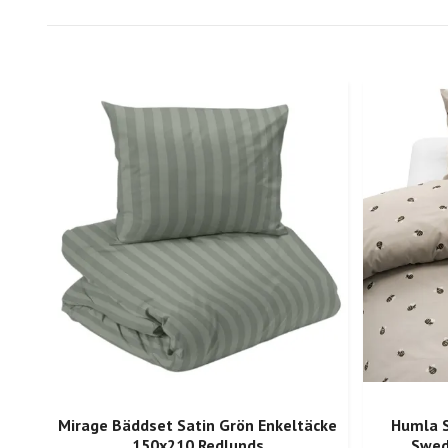
Mirage Bäddset Satin Grön Enkeltäcke
Humla 
150x210 Redlunds
Swed