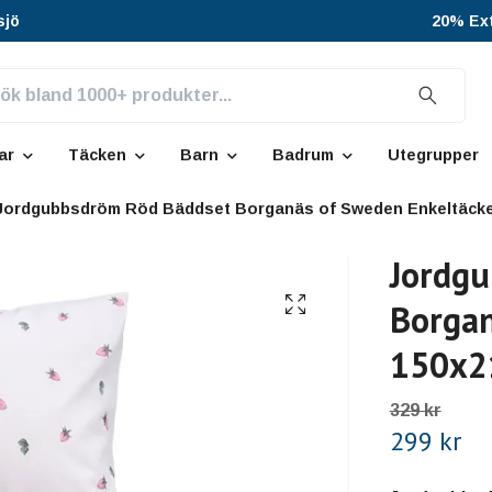
sjö
20% Ext
ar
Täcken
Barn
Badrum
Utegrupper
Jordgubbsdröm Röd Bäddset Borganäs of Sweden Enkeltäcke
Jordgu
Borgan
150x2
329 kr
299 kr