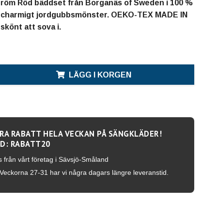
röm Röd bäddset från Borganäs of Sweden i 100 %
 charmigt jordgubbsmönster. OEKO-TEX MADE IN
könt att sova i.
LÄGG I KORGEN
RA RABATT HELA VECKAN PÅ SÄNGKLÄDER!
D: RABATT20
s från vårt företag i Sävsjö-Småland
Veckorna 27-31 har vi några dagars längre leveranstid.