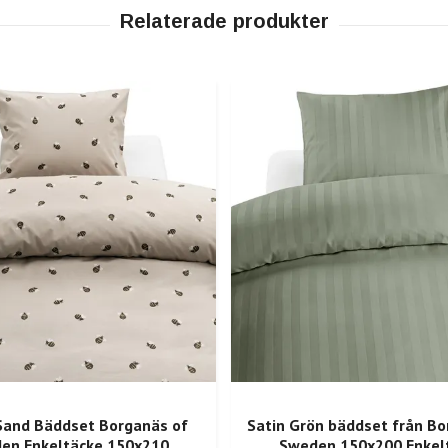
Sand Bäddset Borganäs of
Satin Grön bäddset från Bo
en Enkeltäcke 150x210
Sweden 150x200 Enkel