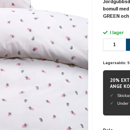
Jordgubbsd
bomull med
GREEN och s
I lager
Lagersaldo:
5
20% EXT
ANGE KO
Skicka
Under 