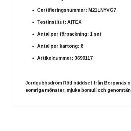
Certifieringsnummer:
M21LNYVG7
Testinstitut:
AITEX
Antal per förpackning:
1 set
Antal per kartong:
8
Artikelnummer:
3690117
Jordgubbsdröm Röd bäddset från Borganäs of Sw
somriga mönster, mjuka bomull och genomtänkta