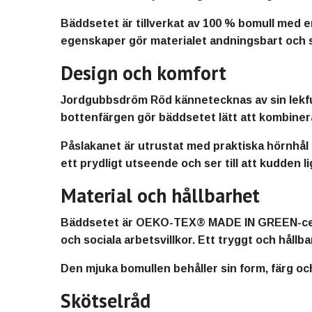
Bäddsetet är tillverkat av 100 % bomull med e
egenskaper gör materialet andningsbart och sl
Design och komfort
Jordgubbsdröm Röd kännetecknas av sin lekfull
bottenfärgen gör bäddsetet lätt att kombinera
Påslakanet är utrustat med praktiska hörnhål
ett prydligt utseende och ser till att kudden l
Material och hållbarhet
Bäddsetet är OEKO-TEX® MADE IN GREEN-certifi
och sociala arbetsvillkor. Ett tryggt och håll
Den mjuka bomullen behåller sin form, färg och
Skötselråd