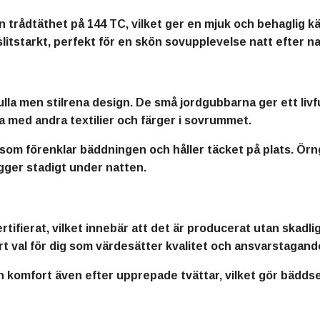
n trådtäthet på 144 TC, vilket ger en mjuk och behaglig 
itstarkt, perfekt för en skön sovupplevelse natt efter na
a men stilrena design. De små jordgubbarna ger ett livfu
 med andra textilier och färger i sovrummet.
 som förenklar bäddningen och håller täcket på plats. Ör
igger stadigt under natten.
erat, vilket innebär att det är producerat utan skadliga
bart val för dig som värdesätter kvalitet och ansvarstagan
 komfort även efter upprepade tvättar, vilket gör bäddset