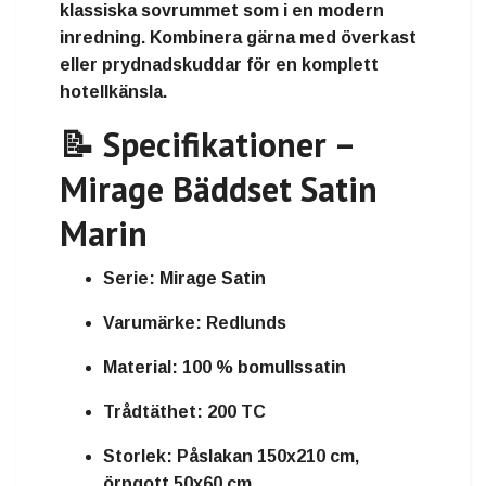
klassiska sovrummet som i en modern
inredning. Kombinera gärna med överkast
eller prydnadskuddar för en komplett
hotellkänsla.
📝 Specifikationer –
Mirage Bäddset Satin
Marin
Serie:
Mirage Satin
Varumärke:
Redlunds
Material:
100 % bomullssatin
Trådtäthet:
200 TC
Storlek:
Påslakan 150x210 cm,
örngott 50x60 cm