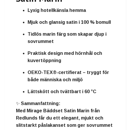
Lyxig hotellkänsla hemma
Mjuk och glansig satin i 100 % bomull
Tidlös marin färg som skapar djup i
sovrummet
Praktisk design med hörnhål och
kuvertöppning
OEKO-TEX®-certifierat – tryggt för
både människa och miljö
Lättskött och tvättbart i 60 °C
✨
Sammanfattning:
Med
Mirage Bäddset Satin Marin från
Redlunds
får du ett elegant, mjukt och
slitstarkt påslakanset som ger sovrummet