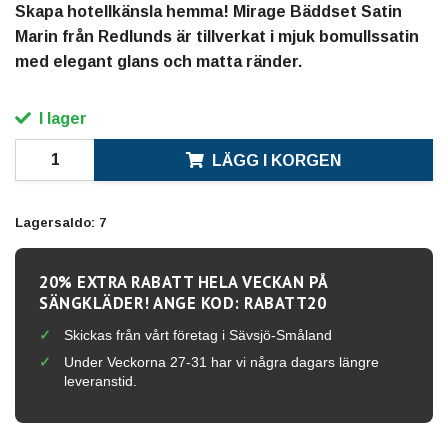
Skapa hotellkänsla hemma! Mirage Bäddset Satin
Marin från Redlunds är tillverkat i mjuk bomullssatin
med elegant glans och matta ränder.
I lager
LÄGG I KORGEN
Lagersaldo:
7
20% EXTRA RABATT HELA VECKAN PÅ
SÄNGKLÄDER! ANGE KOD: RABATT20
Skickas från vårt företag i Sävsjö-Småland
Under Veckorna 27-31 har vi några dagars längre
leveranstid.