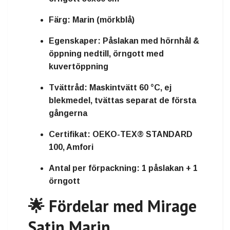
Färg:
Marin (mörkblå)
Egenskaper:
Påslakan med hörnhål &
öppning nedtill, örngott med
kuvertöppning
Tvättråd:
Maskintvätt 60 °C, ej
blekmedel, tvättas separat de första
gångerna
Certifikat:
OEKO-TEX® STANDARD
100, Amfori
Antal per förpackning:
1 påslakan + 1
örngott
🌟 Fördelar med Mirage
Satin Marin