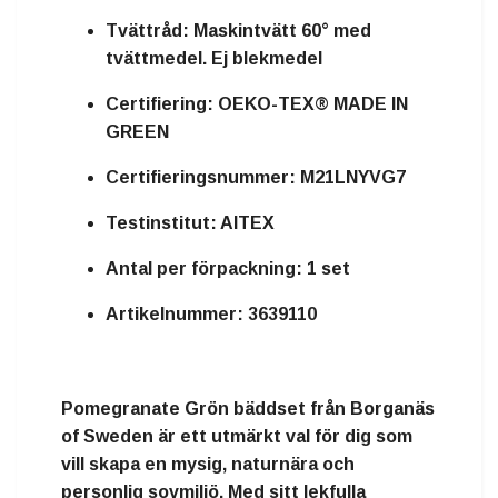
Tvättråd:
Maskintvätt 60° med
tvättmedel. Ej blekmedel
Certifiering:
OEKO-TEX® MADE IN
GREEN
Certifieringsnummer:
M21LNYVG7
Testinstitut:
AITEX
Antal per förpackning:
1 set
Artikelnummer:
3639110
Pomegranate Grön bäddset från Borganäs
of Sweden är ett utmärkt val för dig som
vill skapa en mysig, naturnära och
personlig sovmiljö. Med sitt lekfulla