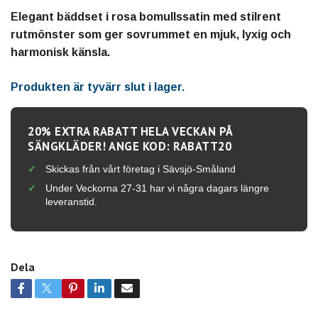
Elegant bäddset i rosa bomullssatin med stilrent
rutmönster som ger sovrummet en mjuk, lyxig och
harmonisk känsla.
Produkten är tyvärr slut i lager.
20% EXTRA RABATT HELA VECKAN PÅ
SÄNGKLÄDER! ANGE KOD: RABATT20
Skickas från vårt företag i Sävsjö-Småland
Under Veckorna 27-31 har vi några dagars längre
leveranstid.
Dela