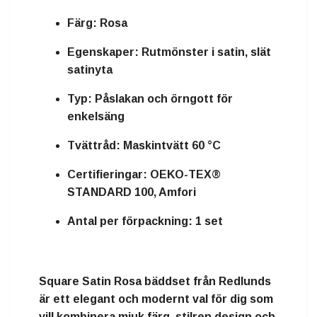
Färg:
Rosa
Egenskaper:
Rutmönster i satin, slät
satinyta
Typ:
Påslakan och örngott för
enkelsäng
Tvättråd:
Maskintvätt 60 °C
Certifieringar:
OEKO-TEX®
STANDARD 100, Amfori
Antal per förpackning:
1 set
Square Satin Rosa bäddset från Redlunds
är ett elegant och modernt val för dig som
vill kombinera mjuk färg, stilren design och