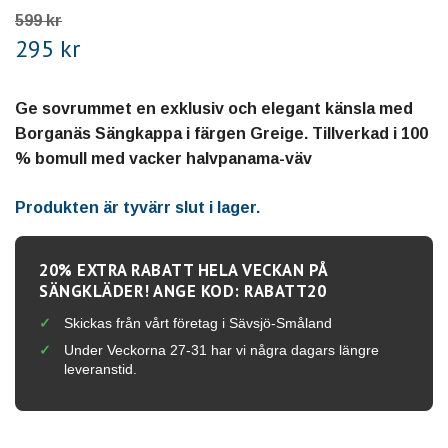
599 kr
295 kr
Ge sovrummet en exklusiv och elegant känsla med
Borganäs Sängkappa i färgen Greige. Tillverkad i 100
% bomull med vacker halvpanama-väv
Produkten är tyvärr slut i lager.
20% EXTRA RABATT HELA VECKAN PÅ
SÄNGKLÄDER! ANGE KOD: RABATT20
Skickas från vårt företag i Sävsjö-Småland
Under Veckorna 27-31 har vi några dagars längre
leveranstid.