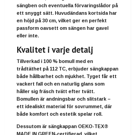
sängben och eventuella förvaringslådor på
ett snyggt sätt. Huvudändans kortsida har
en
höjd på 30 cm
, vilket ger en perfekt
passform oavsett om sängen har gavel
eller inte.
Kvalitet i varje detalj
Tillverkad i
100 % bomull
med en
trådtäthet på 112 TC
, erbjuder sängkappan
både hållbarhet och mjukhet. Tyget får ett
vackert fall och en naturlig glans som
håller sig fräsch tvätt efter tvätt.
Bomullen är andningsbar och slitstark –
ett idealiskt material för sovrummet, där
både komfort och estetik spelar roll.
Dessutom är sängkappan
OEKO-TEX®
MADE IN GREEN-certifierad
, vilket