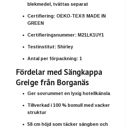
blekmedel, tvättas separat
Certifiering:
OEKO-TEX® MADE IN
GREEN
Certifieringsnummer:
M21LK1UY1
Testinstitut:
Shirley
Antal per förpackning:
1
Fördelar med Sängkappa
Greige från Borganäs
Ger sovrummet en
lyxig hotellkänsla
Tillverkad i
100 % bomull
med vacker
struktur
58 cm höjd
som täcker sängben och