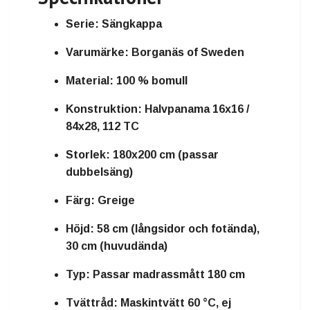
Serie:
Sängkappa
Varumärke:
Borganäs of Sweden
Material:
100 % bomull
Konstruktion:
Halvpanama 16x16 /
84x28, 112 TC
Storlek:
180x200 cm (passar
dubbelsäng)
Färg:
Greige
Höjd:
58 cm (långsidor och fotända),
30 cm (huvudända)
Typ:
Passar madrassmått 180 cm
Tvättråd:
Maskintvätt 60 °C, ej