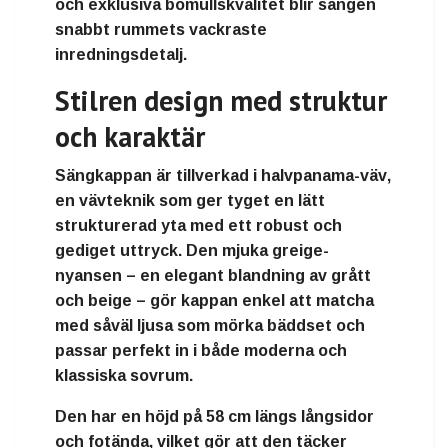
och exklusiva bomullskvalitet blir sängen
snabbt rummets vackraste
inredningsdetalj.
Stilren design med struktur
och karaktär
Sängkappan är tillverkad i
halvpanama-väv
,
en vävteknik som ger tyget en lätt
strukturerad yta med ett robust och
gediget uttryck. Den
mjuka greige-
nyansen
– en elegant blandning av grått
och beige – gör kappan enkel att matcha
med såväl ljusa som mörka bäddset och
passar perfekt in i både moderna och
klassiska sovrum.
Den har en
höjd på 58 cm
längs långsidor
och fotända, vilket gör att den täcker