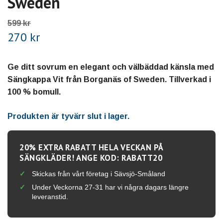
Sweden
599 kr
270 kr
Ge ditt sovrum en elegant och välbäddad känsla med
Sängkappa Vit från Borganäs of Sweden. Tillverkad i
100 % bomull.
Produkten är tyvärr slut i lager.
20% EXTRA RABATT HELA VECKAN PÅ
SÄNGKLÄDER! ANGE KOD: RABATT20
Skickas från vårt företag i Sävsjö-Småland
Under Veckorna 27-31 har vi några dagars längre
leveranstid.