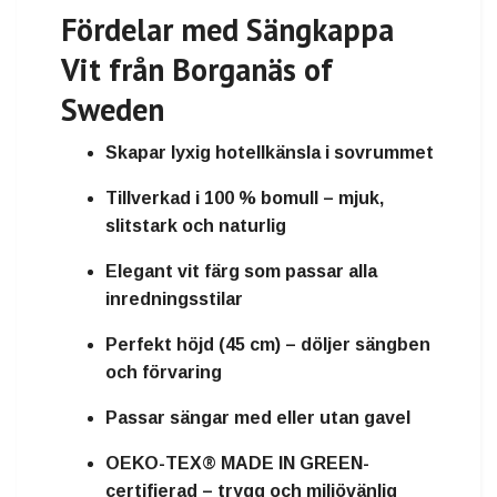
Fördelar med Sängkappa
Vit från Borganäs of
Sweden
Skapar lyxig
hotellkänsla
i sovrummet
Tillverkad i
100 % bomull
– mjuk,
slitstark och naturlig
Elegant
vit färg
som passar alla
inredningsstilar
Perfekt höjd (45 cm)
– döljer sängben
och förvaring
Passar sängar
med eller utan gavel
OEKO-TEX® MADE IN GREEN-
certifierad
– trygg och miljövänlig