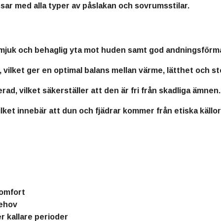
sar med alla typer av påslakan och sovrumsstilar.
n mjuk och behaglig yta mot huden samt god andningsförm
, vilket ger en optimal balans mellan värme, lätthet och st
erad
, vilket säkerställer att den är fri från skadliga ämnen.
vilket innebär att dun och fjädrar kommer från etiska käll
komfort
behov
r kallare perioder