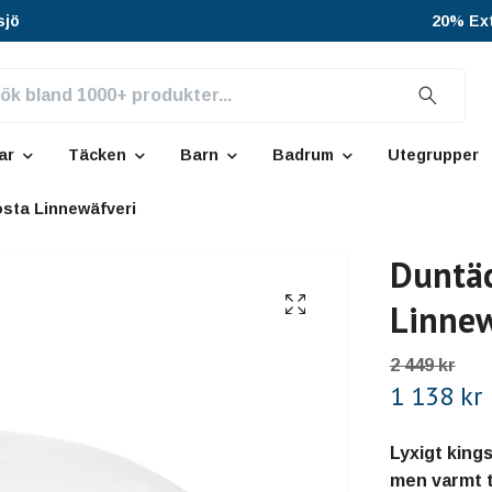
sjö
20% Ext
ar
Täcken
Barn
Badrum
Utegrupper
osta Linnewäfveri
Duntäc
Linnew
2 449 kr
1 138 kr
Lyxigt king
men varmt t