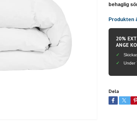
behaglig sö
Produkten är
20% EXT
ANGE KO
Skicka
Under 
Dela