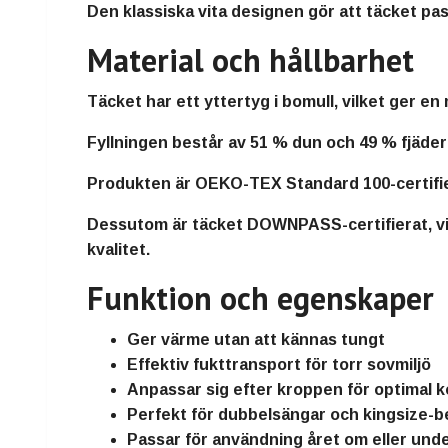
Den klassiska vita designen gör att täcket pas
Material och hållbarhet
Täcket har ett yttertyg i
bomull
, vilket ger e
Fyllningen består av
51 % dun och 49 % fjäder
Produkten är
OEKO-TEX Standard 100-certifi
Dessutom är täcket
DOWNPASS-certifierat
, 
kvalitet.
Funktion och egenskaper
Ger
värme utan att kännas tungt
Effektiv
fukttransport för torr sovmiljö
Anpassar sig efter kroppen för optimal 
Perfekt för
dubbelsängar och kingsize-
Passar för användning året om eller unde