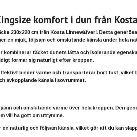
ngsize komfort i dun från Kosta
cke 230x220 cm från Kosta Linnewäfveri
. Detta generösa
ger en mjuk, följsam och omslutande känsla under hela na
er
kombinerar täcket dunets lätta och isolerande egenskap
digt formar sig naturligt efter kroppen.
ffektivt binder värme och transporterar bort fukt, vilket b
g och avkopplande känsla i sovrummet.
n
jämn och omslutande värme
över hela kroppen. Den gener
om vill ha gott om utrymme.
r en
naturlig och följsam känsla
, vilket gör att du kan sla