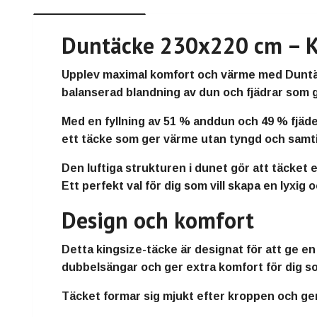
Duntäcke 230x220 cm – Ki
Upplev maximal komfort och värme med
Duntä
balanserad blandning av dun och fjädrar som 
Med en fyllning av
51 % anddun och 49 % fjäd
ett täcke som ger
värme utan tyngd
och samti
Den luftiga strukturen i dunet gör att täcket e
Ett perfekt val för dig som vill skapa en lyxi
Design och komfort
Detta kingsize-täcke är designat för att ge e
dubbelsängar och ger extra komfort för dig s
Täcket formar sig mjukt efter kroppen och ge