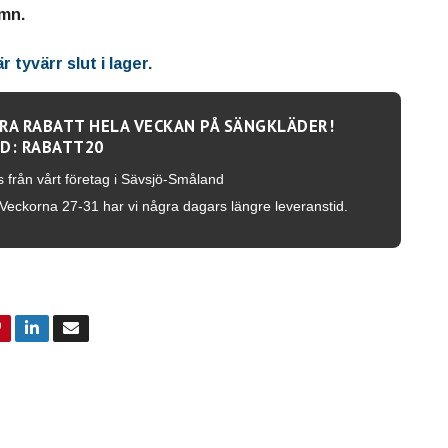
mn.
 tyvärr slut i lager.
RA RABATT HELA VECKAN PÅ SÄNGKLÄDER!
D: RABATT20
s från vårt företag i Sävsjö-Småland
Veckorna 27-31 har vi några dagars längre leveranstid.