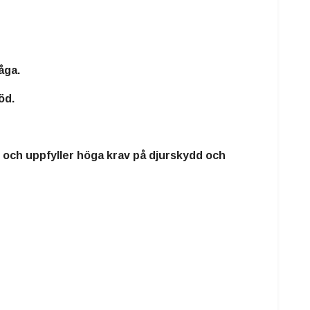
åga.
öd.
or och uppfyller höga krav på djurskydd och