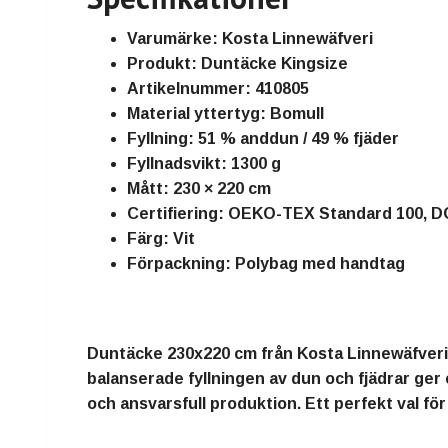
Varumärke:
Kosta Linnewäfveri
Produkt:
Duntäcke Kingsize
Artikelnummer:
410805
Material yttertyg:
Bomull
Fyllning:
51 % anddun / 49 % fjäder
Fyllnadsvikt:
1300 g
Mått:
230 × 220 cm
Certifiering:
OEKO-TEX Standard 100,
Färg:
Vit
Förpackning:
Polybag med handtag
Duntäcke 230x220 cm från Kosta Linnewäfveri
balanserade fyllningen av dun och fjädrar ger
och ansvarsfull produktion. Ett perfekt val för 