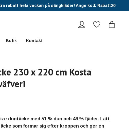
ra rabatt hela veckan på sängkläder! Ange kod: Rabatt20
Butik
Kontakt
ke 230 x 220 cm Kosta
äfveri
size duntäcke med 51 % dun och 49 % fjäder. Lätt
äcke som formar sig efter kroppen och ger en