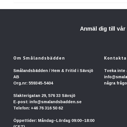
Anmäl dig till vå
Om Smålandsbädden
Kontakta
Smålandsbädden / Hem & Fritid i Sävsjö
Tveka inte 
AB
info@smal
Org.nr: 559345-5404
några frågo
Slakterigatan 29, 576 33 Sävsjö
E-post:
info@smalandsbadden.se
Telefon:
+46 76 316 50 62
Öppettider: Måndag–Lördag 09:00–18:00
(CET)