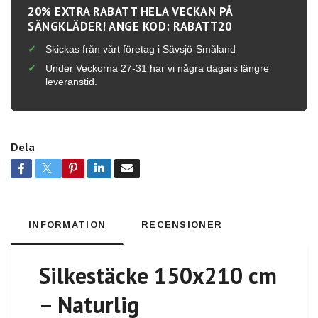
20% EXTRA RABATT HELA VECKAN PÅ
SÄNGKLÄDER! ANGE KOD: RABATT20
Skickas från vårt företag i Sävsjö-Småland
Under Veckorna 27-31 har vi några dagars längre
leveranstid.
Dela
INFORMATION
RECENSIONER
Silkestäcke 150x210 cm
– Naturlig