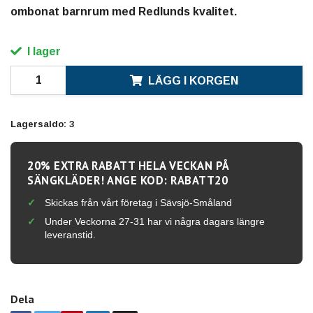
ombonat barnrum med Redlunds kvalitet.
I lager
LÄGG I KORGEN
Lagersaldo:
3
20% EXTRA RABATT HELA VECKAN PÅ
SÄNGKLÄDER! ANGE KOD: RABATT20
Skickas från vårt företag i Sävsjö-Småland
Under Veckorna 27-31 har vi några dagars längre
leveranstid.
Dela