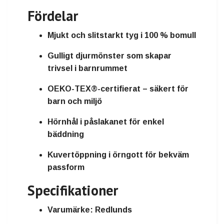
Fördelar
Mjukt och slitstarkt tyg i 100 % bomull
Gulligt djurmönster som skapar
trivsel i barnrummet
OEKO-TEX®-certifierat – säkert för
barn och miljö
Hörnhål i påslakanet för enkel
bäddning
Kuvertöppning i örngott för bekväm
passform
Specifikationer
Varumärke:
Redlunds