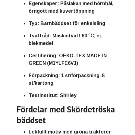
Egenskaper:
Påslakan med hörnhål,
örngott med kuvertöppning
Typ:
Barnbäddset för enkelsäng
Tvättråd:
Maskintvätt 60 °C, ej
blekmedel
Certifiering:
OEKO-TEX MADE IN
GREEN (M1YLFE6V1)
Förpackning:
1 st/förpackning, 8
st/kartong
Testinstitut:
Shirley
Fördelar med Skördetröska
bäddset
Lekfullt motiv med gröna traktorer