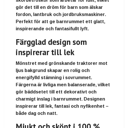
skördetröskor som arbetar för fullt
, vilket
gör det till en
dröm för barn som älskar
fordon, lantbruk och jordbruksmaskiner
.
Perfekt för att ge barnrummet ett
glatt,
inspirerande och fantasifullt lyft
.
Färgglad design som
inspirerar till lek
Mönstret med
grönskande traktorer mot
ljus bakgrund
skapar en
rolig och
energifylld stämning
i sovrummet.
Färgerna är
livliga men balanserade
, vilket
gör bäddsetet till ett
dekorativt och
charmigt inslag i barnrummet
. Designen
inspirerar till
lek, fantasi och nyfikenhet
–
både dag och natt.
Mjukt och skönt i 100 %