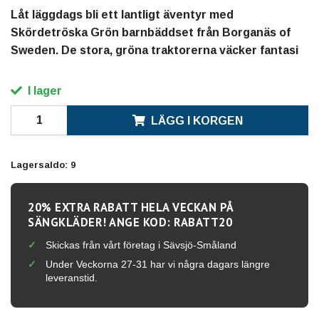
Låt läggdags bli ett lantligt äventyr med
Skördetröska Grön barnbäddset från Borganäs of
Sweden. De stora, gröna traktorerna väcker fantasi
I lager
LÄGG I KORGEN
Lagersaldo:
9
20% EXTRA RABATT HELA VECKAN PÅ
SÄNGKLÄDER! ANGE KOD: RABATT20
Skickas från vårt företag i Sävsjö-Småland
Under Veckorna 27-31 har vi några dagars längre
leveranstid.