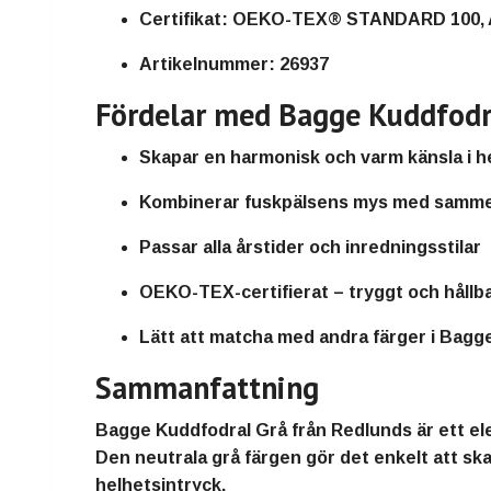
Certifikat:
OEKO-TEX® STANDARD 100, 
Artikelnummer:
26937
Fördelar med Bagge Kuddfodr
Skapar en harmonisk och varm känsla i
Kombinerar fuskpälsens mys med samme
Passar alla årstider och inredningsstilar
OEKO-TEX-certifierat – tryggt och hållba
Lätt att matcha med andra färger i Bagg
Sammanfattning
Bagge Kuddfodral Grå
från
Redlunds
är ett
el
Den
neutrala grå färgen
gör det enkelt att s
helhetsintryck.