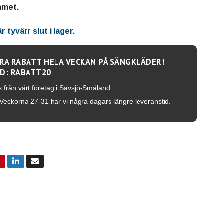
mmet.
 tyvärr slut i lager.
RA RABATT HELA VECKAN PÅ SÄNGKLÄDER!
D: RABATT20
s från vårt företag i Sävsjö-Småland
Veckorna 27-31 har vi några dagars längre leveranstid.