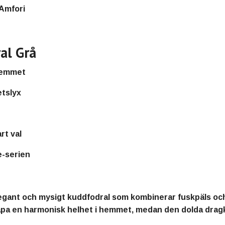
Amfori
al Grå
 hemmet
tslyx
rt val
e-serien
egant och mysigt kuddfodral
som kombinerar
fuskpäls o
kapa en harmonisk helhet i hemmet, medan den
dolda drag