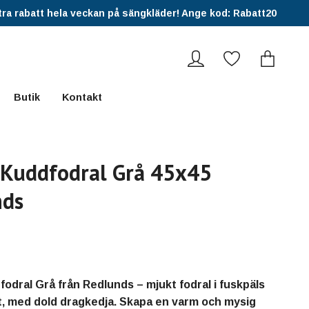
ra rabatt hela veckan på sängkläder! Ange kod: Rabatt20
Butik
Kontakt
Kuddfodral Grå 45x45
nds
odral Grå från Redlunds – mjukt fodral i fuskpäls
 med dold dragkedja. Skapa en varm och mysig