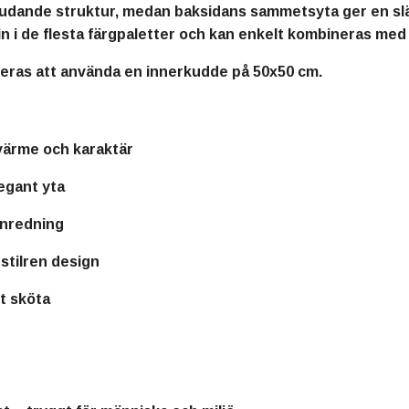
bjudande struktur, medan
baksidans sammetsyta
ger en sl
in i de flesta färgpaletter och kan enkelt kombineras med
deras att använda en
innerkudde på 50x50 cm
.
värme och karaktär
egant yta
 inredning
 stilren design
tt sköta