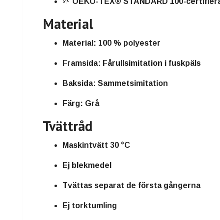
🌱
OEKO-TEX® STANDARD 100-certifier
Material
Material:
100 % polyester
Framsida:
Fårullsimitation i fuskpäls
Baksida:
Sammetsimitation
Färg:
Grå
Tvättråd
Maskintvätt 30 °C
Ej blekmedel
Tvättas separat de första gångerna
Ej torktumling