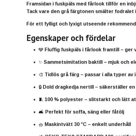
Framsidan i
fuskpäls med fårlook
tillför en in
Tack vare den
grå färgtonen
smälter fodralet 
För ett fylligt och lyxigt utseende rekommen
Egenskaper och fördelar
🩶
Fluffig fuskpäls i fårlook framtill
– ger 
✨
Sammetsimitation baktill
– mjuk och el
🎨
Tidlös grå färg
– passar i alla typer av
🔒
Dold dragkedja nertill
– säkerställer en
🧵
100 % polyester
– slitstarkt och lätt a
🛋️
Perfekt för soffa, säng eller fåtölj
🧺
Maskintvätt 30 °C
– enkelt underhåll