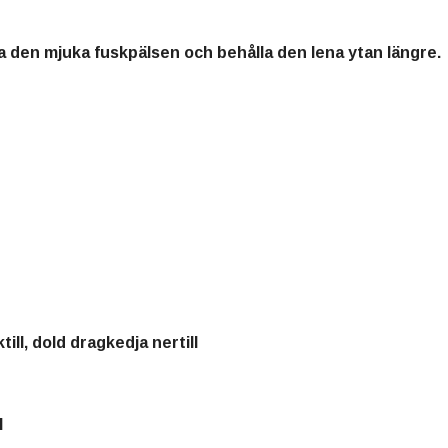
da den mjuka fuskpälsen och behålla den lena ytan längre.
ill, dold dragkedja nertill
l