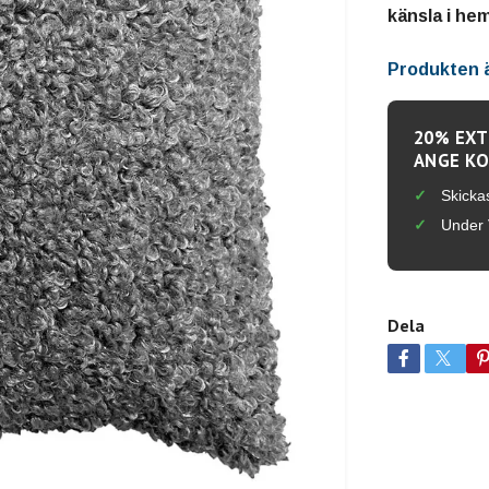
känsla i he
Produkten är
20% EXT
ANGE KO
Skicka
Under 
Dela