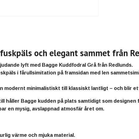
 fuskpäls och elegant sammet från R
nbjudande lyft med
Bagge Kuddfodral Grå
från
Redlunds
.
uskpäls i fårullsimitation på framsidan
med
len sammetsimi
n modernt minimalistiskt till klassiskt lantligt – och blir e
ll
håller Bagge kudden på plats samtidigt som designen fö
par en
mysig, avslappnad atmosfär året om.
urlig värme och mjuka material
.