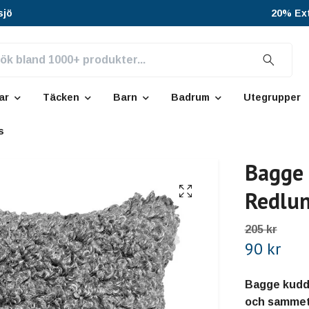
sjö
20% Ext
ar
Täcken
Barn
Badrum
Utegrupper
s
Bagge 
Redlu
205 kr
90 kr
Bagge kuddf
och sammet,