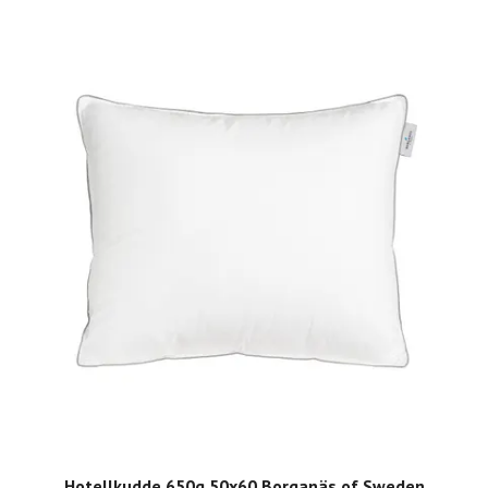
Hotellkudde 650g 50x60 Borganäs of Sweden