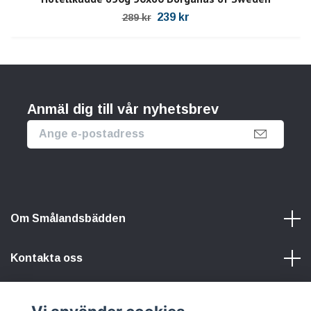
239 kr
289 kr
Anmäl dig till vår nyhetsbrev
Om Smålandsbädden
Kontakta oss
Information