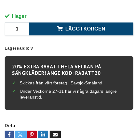
I lager
LÄGG I KORGEN
Lagersaldo:
3
20% EXTRA RABATT HELA VECKAN PÅ
SÄNGKLÄDER! ANGE KOD: RABATT20
Skickas från vårt företag i Sävsjö-Småland
Under Veckorna 27-31 har vi några dagars längre
leveranstid.
Dela