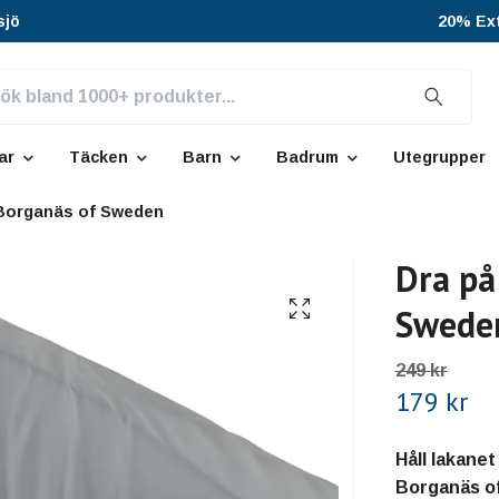
sjö
20% Ext
ar
Täcken
Barn
Badrum
Utegrupper
 Borganäs of Sweden
Dra på
Swede
249 kr
179 kr
Håll lakanet
Borganäs of