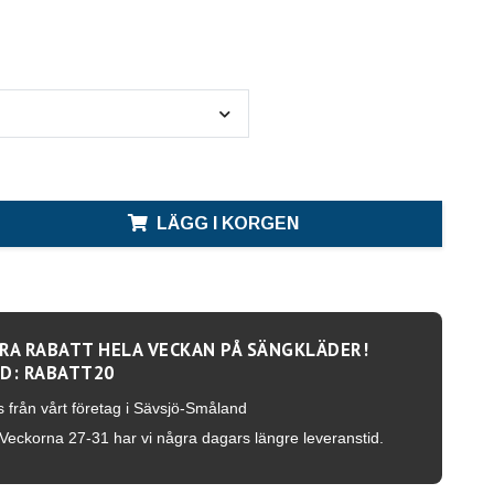
LÄGG I KORGEN
RA RABATT HELA VECKAN PÅ SÄNGKLÄDER!
D: RABATT20
s från vårt företag i Sävsjö-Småland
Veckorna 27-31 har vi några dagars längre leveranstid.