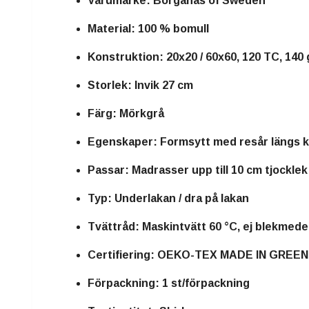
Varumärke:
Borganäs of Sweden
Material:
100 % bomull
Konstruktion:
20x20 / 60x60, 120 TC, 140 
Storlek:
Invik 27 cm
Färg:
Mörkgrå
Egenskaper:
Formsytt med resår längs k
Passar:
Madrasser upp till 10 cm tjocklek
Typ:
Underlakan / dra på lakan
Tvättråd:
Maskintvätt 60 °C, ej blekmede
Certifiering:
OEKO-TEX MADE IN GREEN
Förpackning:
1 st/förpackning