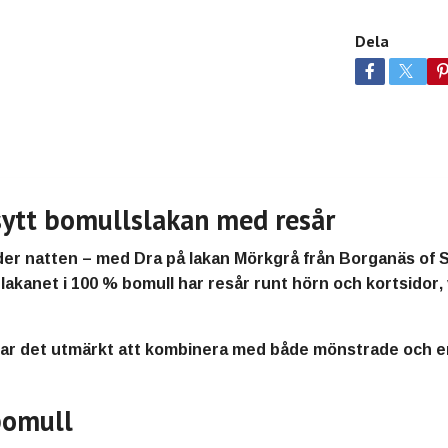
Dela
ytt bomullslakan med resår
under natten – med
Dra på lakan Mörkgrå från Borganäs of
akanet i 100 % bomull
har
resår runt hörn och kortsidor
,
ar det utmärkt att
kombinera med både mönstrade och e
bomull