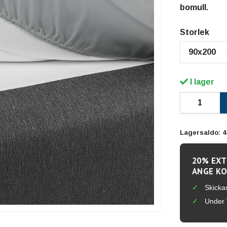
bomull.
Storlek
90x200
I lager
Lagersaldo:
4
20% EXT
ANGE KO
Skicka
Under 