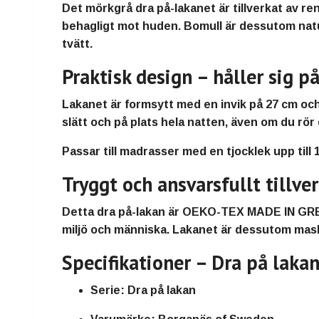
Det mörkgrå dra på-lakanet är tillverkat av
ren
behagligt mot huden
. Bomull är dessutom
nat
tvätt.
Praktisk design – håller sig p
Lakanet är
formsytt med en invik på 27 cm
och
slätt och på plats hela natten
, även om du rör
Passar till
madrasser med en tjocklek upp till 
Tryggt och ansvarsfullt tillve
Detta dra på-lakan är
OEKO-TEX MADE IN GREE
miljö och människa.
Lakanet är dessutom
mask
Specifikationer – Dra på laka
Serie:
Dra på lakan