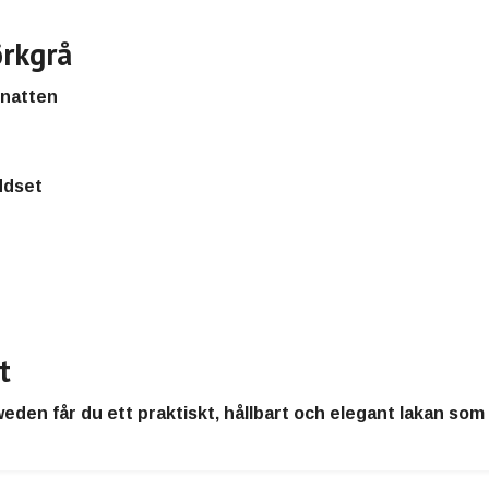
örkgrå
 natten
ddset
t
Sweden
får du ett
praktiskt, hållbart och elegant lakan
som