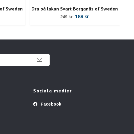
D
 of Sweden
Dra på lakan Svart Borganäs of Sweden
189 kr
249 kr
Sociala medier
Facebook