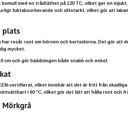
 bomull med en trådtäthet på 120 TC
, vilket ger en
mjukt,
urligt fuktabsorberande och slitstarkt
, vilket gör att laka
å plats
 har
resår runt om hörnen och kortsidorna
. Det gör att 
 dig mycket.
10 cm
och gör bäddningen både
snabb och enkel
.
rkat
N-certifierat
, vilket innebär att det är
fritt från skadlig
intvättbart i 60 °C
, vilket gör det
lätt att hålla rent och f
n Mörkgrå