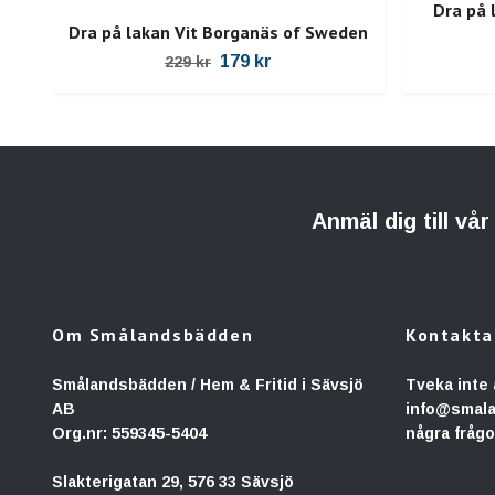
Dra på 
Dra på lakan Vit Borganäs of Sweden
179 kr
229 kr
Anmäl dig till vå
Om Smålandsbädden
Kontakta
Smålandsbädden / Hem & Fritid i Sävsjö
Tveka inte 
AB
info@smal
Org.nr: 559345-5404
några frågo
Slakterigatan 29, 576 33 Sävsjö