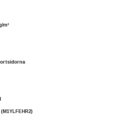
g/m²
ortsidorna
l
 (M1YLFEHR2)