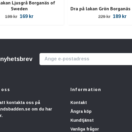
lakan Ljusgrå Borganäs of
Sweden
Dra på lakan Grön Borganäs
169 kr
189 kr
199 kr
229 kr
r nyhetsbrev
 oss
Information
att kontakta oss på
Kontakt
andsbadden.se
om du har
Ångra köp
r.
Kundtjänst
Vanliga frågor