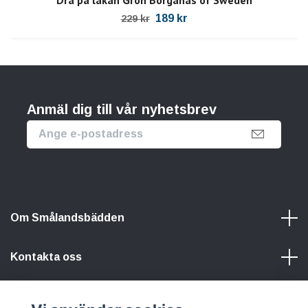
189 kr
229 kr
Anmäl dig till vår nyhetsbrev
Om Smålandsbädden
Kontakta oss
Information