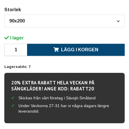
Storlek
90x200
I lager
LÄGG I KORGEN
Lagersaldo:
7
20% EXTRA RABATT HELA VECKAN PÅ
SÄNGKLÄDER! ANGE KOD: RABATT20
Skickas från vårt företag i Sävsjö-Småland
Under Veckorna 27-31 har vi några dagars längre
leveranstid.