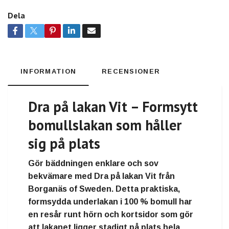
Dela
INFORMATION
RECENSIONER
Dra på lakan Vit – Formsytt
bomullslakan som håller
sig på plats
Gör bäddningen enklare och sov
bekvämare med
Dra på lakan Vit från
Borganäs of Sweden
. Detta
praktiska,
formsydda underlakan i 100 % bomull
har
en
resår runt hörn och kortsidor
som gör
att lakanet
ligger stadigt på plats hela