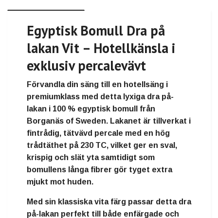
Egyptisk Bomull Dra på
lakan Vit – Hotellkänsla i
exklusiv percalevävt
Förvandla din säng till en
hotellsäng i
premiumklass
med detta lyxiga dra på-
lakan i
100 % egyptisk bomull
från
Borganäs of Sweden. Lakanet är tillverkat i
fintrådig, tätvävd percale
med en
hög
trådtäthet på 230 TC
, vilket ger en
sval,
krispig och slät yta
samtidigt som
bomullens långa fibrer gör tyget extra
mjukt mot huden.
Med sin
klassiska vita färg
passar detta dra
på-lakan perfekt till både enfärgade och