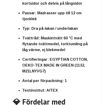
kortsidor och delvis på långsidor
Passar:
Madrasser upp till 12 cm
tjocklek
Typ:
Dra på-lakan / underlakan
Tvättråd:
Maskintvätt 60 °C med
flytande tvättmedel, torktumling på
låg värme, ej blekmedel
Certifieringar:
EGYPTIAN COTTON,
OEKO-TEX MADE IN GREEN (1132,
M21LNYVG7)
Antal per förpackning:
1
Testinstitut:
AITEX
💎 Fördelar med