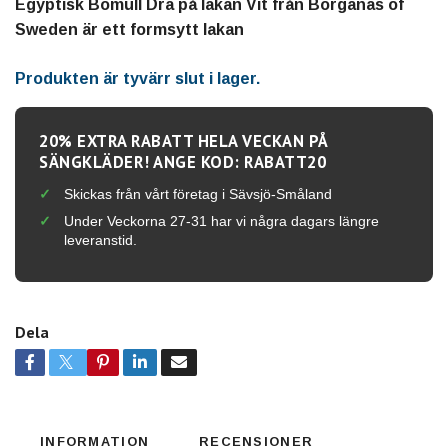
Egyptisk Bomull Dra på lakan Vit från Borganäs of
Sweden är ett formsytt lakan
Produkten är tyvärr slut i lager.
20% EXTRA RABATT HELA VECKAN PÅ
SÄNGKLÄDER! ANGE KOD: RABATT20
Skickas från vårt företag i Sävsjö-Småland
Under Veckorna 27-31 har vi några dagars längre
leveranstid.
Dela
INFORMATION
RECENSIONER