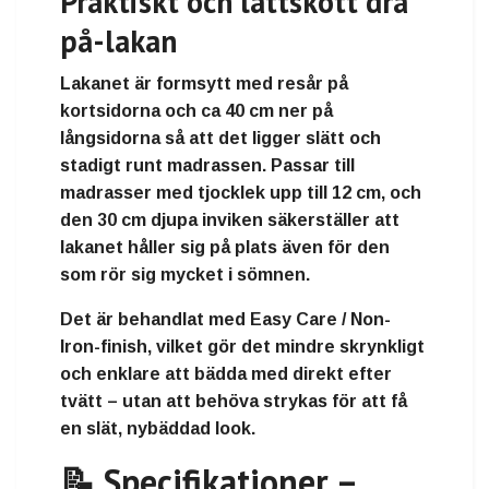
Praktiskt och lättskött dra
på-lakan
Lakanet är
formsytt med resår på
kortsidorna och ca 40 cm ner på
långsidorna
så att det ligger slätt och
stadigt runt madrassen. Passar till
madrasser med
tjocklek upp till 12 cm
, och
den
30 cm djupa inviken
säkerställer att
lakanet håller sig på plats även för den
som rör sig mycket i sömnen.
Det är behandlat med
Easy Care / Non-
Iron-finish
, vilket gör det
mindre skrynkligt
och enklare att bädda med direkt efter
tvätt
– utan att behöva strykas för att få
en slät, nybäddad look.
📝 Specifikationer –