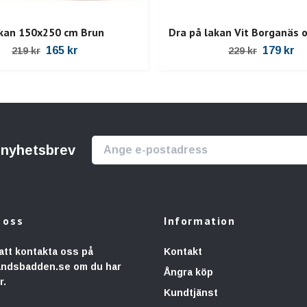
kan 150x250 cm Brun
Dra på lakan Vit Borganäs 
165 kr
179 kr
219 kr
229 kr
r nyhetsbrev
 oss
Information
att kontakta oss på
Kontakt
andsbadden.se
om du har
Ångra köp
r.
Kundtjänst