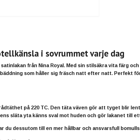
tellkänsla i sovrummet varje dag
d
satinlakan från Nina Royal
. Med sin
stilsäkra vita färg
och 
g bäddning
som håller sig fräsch natt efter natt. Perfekt fö
trådtäthet på 220 TC
. Den täta väven gör att tyget blir
len
ens släta yta känns sval mot huden och gör lakanet till ett 
ar du dessutom till en mer hållbar och ansvarsfull bomull