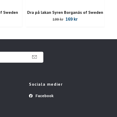
of Sweden
Dra på lakan Syren Borganäs of Sweden
Dra
169 kr
199 kr
Sociala medier
Facebook