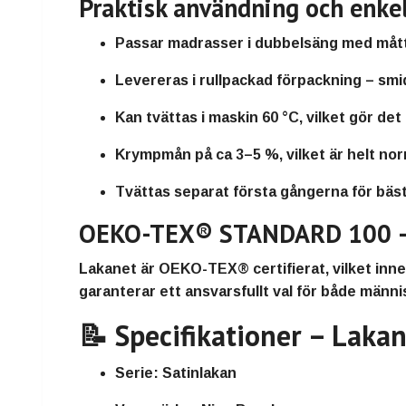
Praktisk användning och enkel
Passar madrasser i dubbelsäng med måt
Levereras i
rullpackad förpackning
– smid
Kan tvättas i
maskin 60 °C
, vilket gör det
Krympmån på ca 3–5 %
, vilket är helt no
Tvättas separat första gångerna för bäst
OEKO-TEX® STANDARD 100 – 
Lakanet är
OEKO-TEX® certifierat
, vilket in
garanterar ett ansvarsfullt val för både männi
📝 Specifikationer – Laka
Serie:
Satinlakan