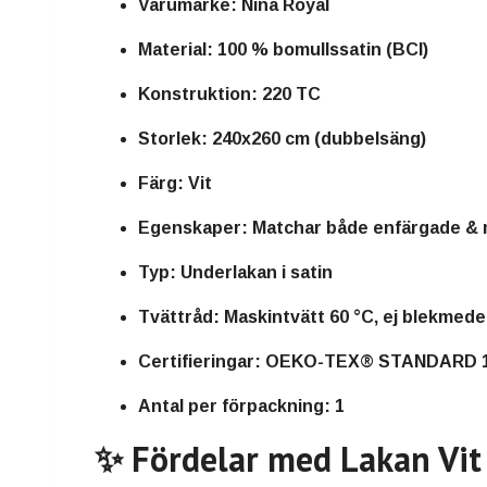
Varumärke:
Nina Royal
Material:
100 % bomullssatin (BCI)
Konstruktion:
220 TC
Storlek:
240x260 cm (dubbelsäng)
Färg:
Vit
Egenskaper:
Matchar både enfärgade &
Typ:
Underlakan i satin
Tvättråd:
Maskintvätt 60 °C, ej blekmede
Certifieringar:
OEKO-TEX® STANDARD 100
Antal per förpackning:
1
✨ Fördelar med Lakan Vit