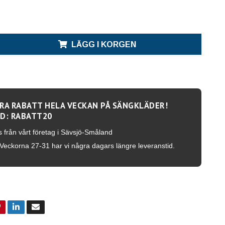
LÄGG I KORGEN
RA RABATT HELA VECKAN PÅ SÄNGKLÄDER!
D: RABATT20
s från vårt företag i Sävsjö-Småland
Veckorna 27-31 har vi några dagars längre leveranstid.