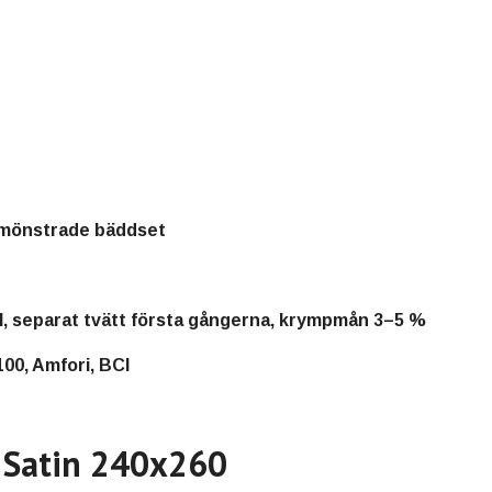
 mönstrade bäddset
l, separat tvätt första gångerna, krympmån 3–5 %
, Amfori, BCI
 Satin 240x260