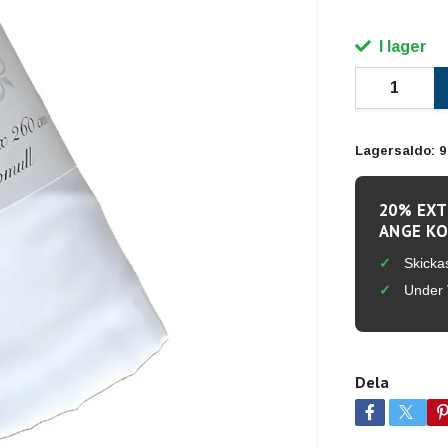
I lager
Lagersaldo:
9
20% EXT
ANGE KO
Skicka
Under 
Dela