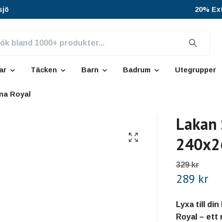
sjö
20% Ext
ar
Täcken
Barn
Badrum
Utegrupper
ina Royal
Lakan 
240x2
329 kr
289 kr
Lyxa till di
Royal – ett 