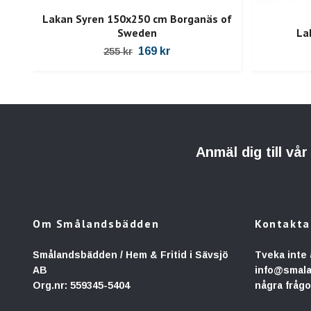
Lakan Syren 150x250 cm Borganäs of
Sweden
La
169 kr
255 kr
Anmäl dig till vå
Om Smålandsbädden
Kontakta
Smålandsbädden / Hem & Fritid i Sävsjö
Tveka inte 
AB
info@smal
Org.nr: 559345-5404
några frågo