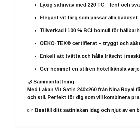
Lyxig satinväv med 220 TC – lent och sv
Elegant vit färg som passar alla bäddset
Tillverkad i 100 % BCI-bomull för hållbar
OEKO-TEX® certifierat – tryggt och säke
Enkelt att tvätta och hålla fräscht i mask
Ger hemmet en
stilren hotellkänsla
varje
🌙
Sammanfattning:
Med
Lakan Vit Satin 240x260 från Nina Royal
få
och stil. Perfekt för dig som vill kombinera
pra
👉 Beställ ditt satinlakan idag och njut av en 