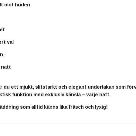
alt mot huden
het
rt val
in
 natt
r du ett
mjukt, slitstarkt och elegant underlakan
som förva
ktisk funktion med exklusiv känsla
– varje natt.
bäddning som alltid känns lika fräsch och lyxig!