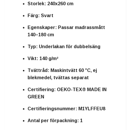
Storlek:
240x260 cm
Färg:
Svart
Egenskaper:
Passar madrassmått
140–180 cm
Typ:
Underlakan för dubbelsäng
Vikt:
140 g/m²
Tvättråd:
Maskintvätt 60 °C, ej
blekmedel, tvättas separat
Certifiering:
OEKO-TEX® MADE IN
GREEN
Certifieringsnummer:
M1YLFFEU8
Antal per förpackning:
1