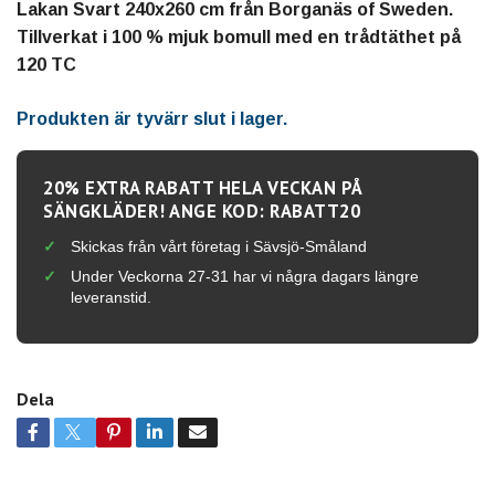
Lakan Svart 240x260 cm från Borganäs of Sweden.
Tillverkat i 100 % mjuk bomull med en trådtäthet på
120 TC
Produkten är tyvärr slut i lager.
20% EXTRA RABATT HELA VECKAN PÅ
SÄNGKLÄDER! ANGE KOD: RABATT20
Skickas från vårt företag i Sävsjö-Småland
Under Veckorna 27-31 har vi några dagars längre
leveranstid.
Dela