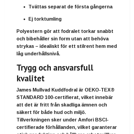
Tvättas separat de första gångerna
Ej torktumling
Polyestern gör att fodralet
torkar snabbt
och bibehåller sin form utan att behöva
strykas – idealiskt för ett stilrent hem med
låg underhållsnivå.
Trygg och ansvarsfull
kvalitet
James Mullvad Kuddfodral är
OEKO-TEX®
STANDARD 100-certifierat
, vilket innebär
att det är
fritt från skadliga ämnen
och
säkert för både hud och miljö.
Tillverkningen sker under
Amfori BSCI-
certifierade förhållanden
, vilket garanterar