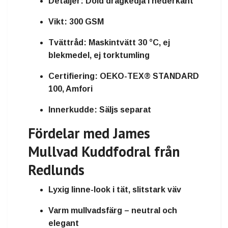
Detaljer:
Dold dragkedja i nederkant
Vikt:
300 GSM
Tvättråd:
Maskintvätt 30 °C, ej
blekmedel, ej torktumling
Certifiering:
OEKO-TEX® STANDARD
100, Amfori
Innerkudde:
Säljs separat
Fördelar med James
Mullvad Kuddfodral från
Redlunds
Lyxig linne-look i tät, slitstark väv
Varm mullvadsfärg – neutral och
elegant