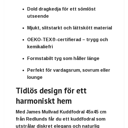
Dold dragkedja för ett sömlöst
utseende
Mjukt, slitstarkt och lättskött material
OEKO-TEX®-certifierad – trygg och
kemikaliefri
Formstabilt tyg som håller länge
Perfekt för vardagsrum, sovrum eller
lounge
Tidlös design för ett
harmoniskt hem
Med
James Mullvad Kuddfodral 45x45 cm
från
Redlunds
får du ett kuddfodral som
utstrålar
diskret elegans och naturlig