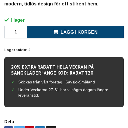
modern, tidlös design för ett stilrent hem.
I lager
LÄGG I KORGEN
Lagersaldo:
2
20% EXTRA RABATT HELA VECKAN PÅ
SÄNGKLÄDER! ANGE KOD: RABATT20
Skickas från vårt företag i Sävsjö-Småland
Under Veckorna 27-31 har vi några dagars längre
leveranstid.
Dela