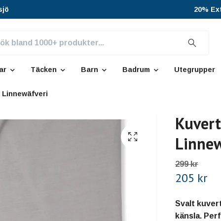
sjö
20% Ext
ar
Täcken
Barn
Badrum
Utegrupper
 Linnewäfveri
Kuvert
Linnew
299 kr
205 kr
Svalt kuver
känsla. Per