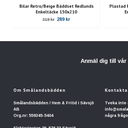
Bilar Retro/Beige Bäddset Redlunds
Plastad 
Enkeltäcke 150x210
E
289 kr
319 kr
Anmäl dig till vå
Om Smålandsbädden
Kontakta
Smålandsbädden / Hem & Fritid i Sävsjö
Tveka inte 
AB
info@smal
Org.nr: 559345-5404
några frågo