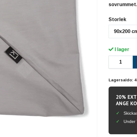
sovrummet
Storlek
90x200 c
I lager
Lagersaldo:
4
20% EXT
ANGE KO
Skicka
Under 