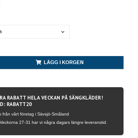
.
m
LÄGG I KORGEN
RA RABATT HELA VECKAN PÅ SÄNGKLÄDER!
D: RABATT20
s från vårt företag i Sävsjö-Småland
Veckorna 27-31 har vi några dagars längre leveranstid.