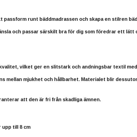
kt passform runt bäddmadrassen
och skapa en stilren bä
änsla
och passar särskilt bra för dig som föredrar ett lätt oc
kvalitet
, vilket ger en slitstark och andningsbar textil med
ans mellan mjukhet och hållbarhet. Materialet blir dessut
aranterar att den är fri från skadliga ämnen.
upp till 8 cm