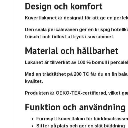
Design och komfort
Kuvertlakanet är designat för att ge en
perfe
Den svala percaleväven ger en
krispig hotellk
fräscht och tidlöst uttryck i sovrummet.
Material och hållbarhet
Lakanet är tillverkat av
100 % bomull i percale
Med en trådtäthet på
200 TC
får du en fin bal
kvalitet.
Produkten är
OEKO-TEX-certifierad
, vilket g
Funktion och användning
Formsytt kuvertlakan för
bäddmadrasser 
Sitter på plats och ger en
slät bäddning