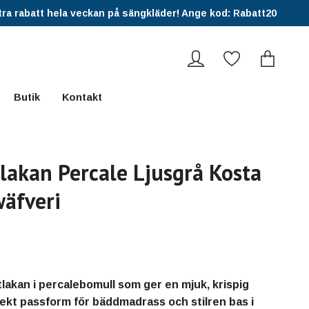
ra rabatt hela veckan på sängkläder! Ange kod: Rabatt20
Butik
Kontakt
lakan Percale Ljusgrå Kosta
äfveri
tlakan i percalebomull som ger en mjuk, krispig
fekt passform för bäddmadrass och stilren bas i