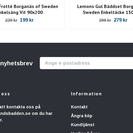
Frotté Borganäs of Sweden
Lemons Gul Bäddset Borg
nkelsäng Vit 90x200
Sweden Enkeltäcke 15
199 kr
279 kr
229 kr
299 kr
r nyhetsbrev
 oss
Information
att kontakta oss på
Kontakt
andsbadden.se
om du har
Ångra köp
r.
Kundtjänst