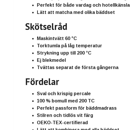
Perfekt för både
vardag och hotellkäns
Lätt att matcha med olika bäddset
Skötselråd
Maskintvätt
60 °C
Torktumla på låg temperatur
Strykning upp till
200 °C
Ej blekmedel
Tvättas separat de första gångerna
Fördelar
Sval och krispig percale
100 % bomull med
200 TC
Perfekt passform för bäddmadrass
Stilren och
tidlös vit färg
OEKO-TEX-certifierad
Lätt att kombinera med alla bäddset