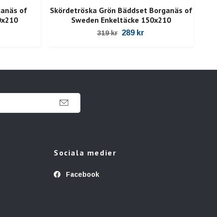
anäs of
Skördetröska Grön Bäddset Borganäs of
Squ
0x210
Sweden Enkeltäcke 150x210
289 kr
319 kr
Sociala medier
Facebook