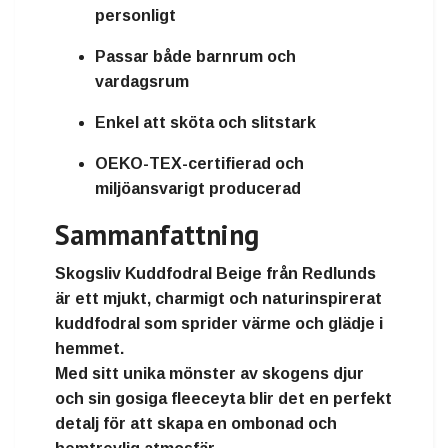
personligt
Passar både barnrum och
vardagsrum
Enkel att sköta och slitstark
OEKO-TEX-certifierad och
miljöansvarigt producerad
Sammanfattning
Skogsliv Kuddfodral Beige
från
Redlunds
är ett
mjukt, charmigt och naturinspirerat
kuddfodral
som sprider värme och glädje i
hemmet.
Med sitt
unika mönster av skogens djur
och sin
gosiga fleeceyta
blir det en perfekt
detalj för att skapa
en ombonad och