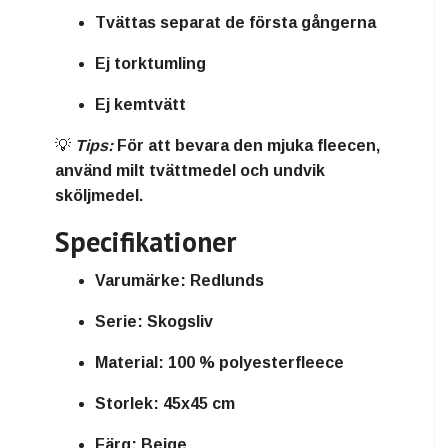
Tvättas separat de första gångerna
Ej torktumling
Ej kemtvätt
💡
Tips:
För att bevara den mjuka fleecen,
använd milt tvättmedel och undvik
sköljmedel.
Specifikationer
Varumärke:
Redlunds
Serie:
Skogsliv
Material:
100 % polyesterfleece
Storlek:
45x45 cm
Färg:
Beige