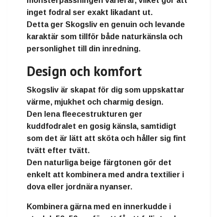
mönsterpassningen varierar, vilket gör att
inget fodral ser exakt likadant ut.
Detta ger
Skogsliv
en genuin och levande
karaktär som tillför både
naturkänsla och
personlighet
till din inredning.
Design och komfort
Skogsliv är skapat för dig som uppskattar
värme, mjukhet och charmig design
.
Den lena fleecestrukturen ger
kuddfodralet en
gosig känsla
, samtidigt
som det är
lätt att sköta
och håller sig fint
tvätt efter tvätt.
Den
naturliga beige färgtonen
gör det
enkelt att kombinera med andra textilier i
dova eller jordnära nyanser.
Kombinera gärna med en
innerkudde i