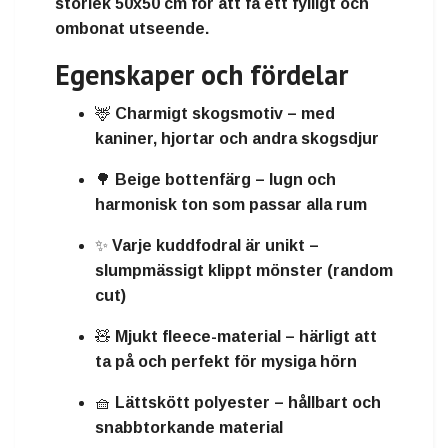
storlek 50x50 cm
för att få ett fylligt och
ombonat utseende.
Egenskaper och fördelar
🦌
Charmigt skogsmotiv
– med
kaniner, hjortar och andra skogsdjur
🌳
Beige bottenfärg
– lugn och
harmonisk ton som passar alla rum
✨
Varje kuddfodral är unikt
–
slumpmässigt klippt mönster (random
cut)
🧸
Mjukt fleece-material
– härligt att
ta på och perfekt för mysiga hörn
🧺
Lättskött polyester
– hållbart och
snabbtorkande material