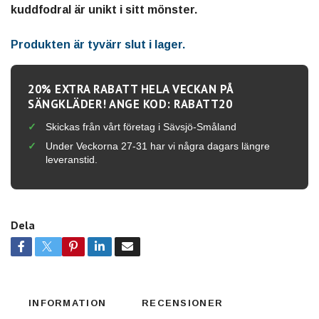
kuddfodral är unikt i sitt mönster.
Produkten är tyvärr slut i lager.
20% EXTRA RABATT HELA VECKAN PÅ
SÄNGKLÄDER! ANGE KOD: RABATT20
Skickas från vårt företag i Sävsjö-Småland
Under Veckorna 27-31 har vi några dagars längre
leveranstid.
Dela
INFORMATION
RECENSIONER