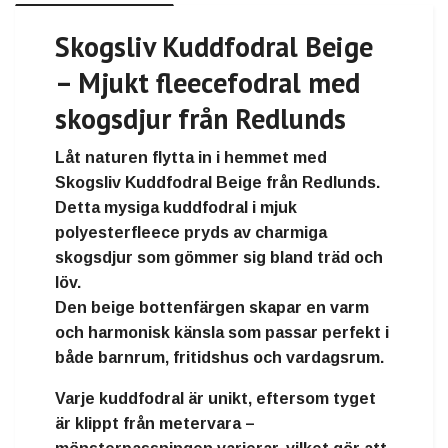
Skogsliv Kuddfodral Beige
– Mjukt fleecefodral med
skogsdjur från Redlunds
Låt naturen flytta in i hemmet med
Skogsliv Kuddfodral Beige
från
Redlunds
.
Detta mysiga kuddfodral i
mjuk
polyesterfleece
pryds av
charmiga
skogsdjur
som gömmer sig bland träd och
löv.
Den
beige bottenfärgen
skapar en varm
och harmonisk känsla som passar perfekt i
både
barnrum, fritidshus och vardagsrum
.
Varje kuddfodral är
unikt
, eftersom tyget
är
klippt från metervara
–