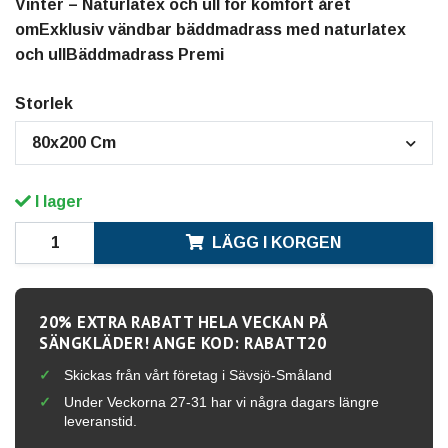
Vinter – Naturlatex och ull för komfort året
omExklusiv vändbar bäddmadrass med naturlatex
och ullBäddmadrass Premi
Storlek
80x200 Cm
I lager
LÄGG I KORGEN
20% EXTRA RABATT HELA VECKAN PÅ
SÄNGKLÄDER! ANGE KOD: RABATT20
Skickas från vårt företag i Sävsjö-Småland
Under Veckorna 27-31 har vi några dagars längre
leveranstid.