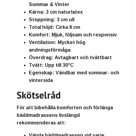
Sommar & Vinter
Kärna:
3 cm naturlatex
Stoppning:
3 cm ull
Total höjd:
Cirka 8 cm
Komfort:
Mjuk, följsam och responsiv
Ventilation:
Mycket hög
andningsförmåga
Överdrag:
Avtagbart och tvättbart
Tvätt:
Upp till 30°C
Egenskap:
Vändbar med sommar- och
vintersida
Skötselråd
För att bibehålla komforten och förlänga
bäddmadrassens livslängd
rekommenderas att:
Vända bäddmadrassen vid varje