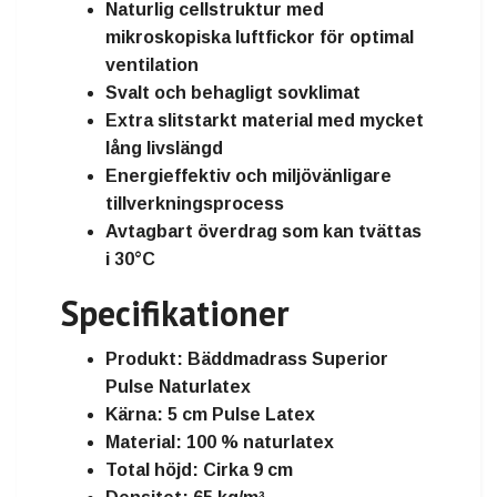
Naturlig cellstruktur med
mikroskopiska luftfickor för optimal
ventilation
Svalt och behagligt sovklimat
Extra slitstarkt material med mycket
lång livslängd
Energieffektiv och miljövänligare
tillverkningsprocess
Avtagbart överdrag som kan tvättas
i
30°C
Specifikationer
Produkt:
Bäddmadrass Superior
Pulse Naturlatex
Kärna:
5 cm Pulse Latex
Material:
100 % naturlatex
Total höjd:
Cirka 9 cm