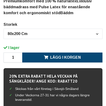
Premiumkomfort med 100 % naturlatexExklusiv
bäddmadrass med Pulse Latex för enastående
komfort och ergonomiskt stödBäddm
Storlek
80x200 Cm
I lager
LÄGG I KORGEN
20% EXTRA RABATT HELA VECKAN PÅ
SÄNGKLÄDER! ANGE KOD: RABATT20
Skickas från vårt företag i Sävsjö-Småland
Under Veckorna 27-31 har vi några dagars längre
leveranstid.