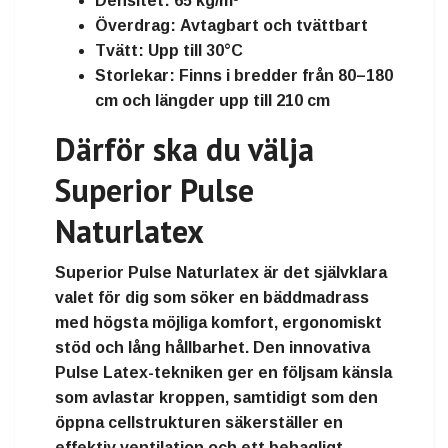
Densitet:
65 kg/m³
Överdrag:
Avtagbart och tvättbart
Tvätt:
Upp till 30°C
Storlekar:
Finns i bredder från
80–180
cm
och längder upp till
210 cm
Därför ska du välja
Superior Pulse
Naturlatex
Superior Pulse Naturlatex är det självklara
valet för dig som söker en bäddmadrass
med högsta möjliga komfort, ergonomiskt
stöd och lång hållbarhet. Den innovativa
Pulse Latex-tekniken ger en följsam känsla
som avlastar kroppen, samtidigt som den
öppna cellstrukturen säkerställer en
effektiv ventilation och ett behagligt