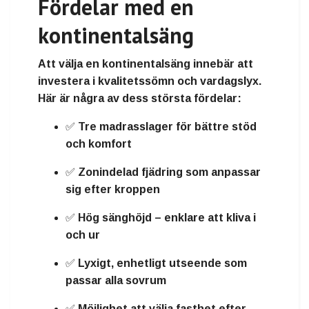
Fördelar med en
kontinentalsäng
Att välja en kontinentalsäng innebär att
investera i
kvalitetssömn och vardagslyx
.
Här är några av dess största fördelar:
✅ Tre madrasslager för
bättre stöd
och komfort
✅
Zonindelad fjädring
som anpassar
sig efter kroppen
✅
Hög sänghöjd
– enklare att kliva i
och ur
✅
Lyxigt, enhetligt utseende
som
passar alla sovrum
✅ Möjlighet att välja
fasthet
efter