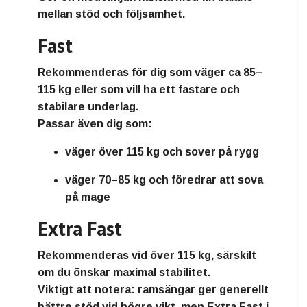
mellan stöd och följsamhet.
Fast
Rekommenderas för dig som väger
ca 85–
115 kg
eller som vill ha ett fastare och
stabilare underlag.
Passar även dig som:
väger
över 115 kg
och sover på rygg
väger
70–85 kg
och föredrar att sova
på mage
Extra Fast
Rekommenderas vid
över 115 kg
, särskilt
om du önskar maximal stabilitet.
Viktigt att notera: ramsängar ger generellt
bättre stöd vid högre vikt, men Extra Fast i