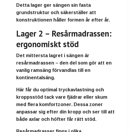
Detta lager ger sängen sin
fasta
grundstruktur
och säkerställer att
konstruktionen håller formen år efter år.
Lager 2 – Resårmadrassen:
ergonomiskt stöd
Det mittersta lagret i sängen är
resårmadrassen
– den del som gör att en
vanlig ramsäng förvandlas till en
kontinentalsäng
.
Här får du
optimal tryckavlastning och
kroppsstöd
tack vare fjädrar eller skum
med flera
komfortzoner
. Dessa zoner
anpassar sig efter din kropp och ser till att
både axlar och höfter får rätt stöd.
Resårmadrasser finns i olika