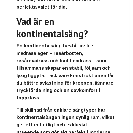
perfekta valet för dig.
Vad är en
kontinentalsäng?
En
kontinentalsäng
består av
tre
madrasslager
–
resårbotten
,
resårmadrass
och
bäddmadrass
– som
tillsammans skapar en stabil, följsam och
lyxig liggyta. Tack vare konstruktionen får
du
bättre avlastning för kroppen
,
jämnare
tryckfördelning
och en
sovkomfort i
toppklass
.
Till skillnad från enklare sängtyper har
kontinentalsängen ingen synlig ram, vilket
ger ett
enhetligt och exklusivt
utseende
som gör sig perfekt i moderna