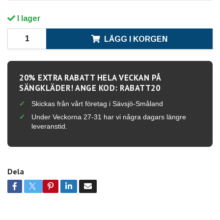
I lager
LÄGG I KORGEN
20% EXTRA RABATT HELA VECKAN PÅ
SÄNGKLÄDER! ANGE KOD: RABATT20
Skickas från vårt företag i Sävsjö-Småland
Under Veckorna 27-31 har vi några dagars längre
leveranstid.
Dela