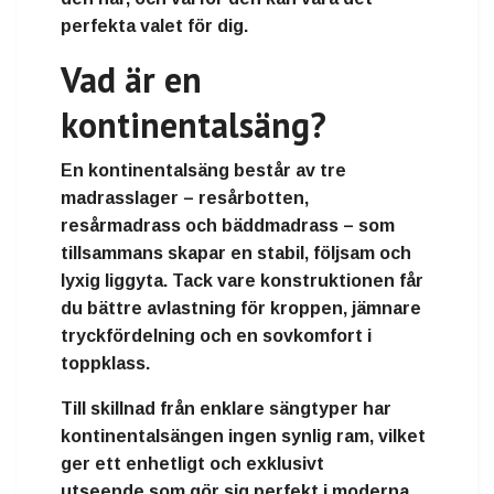
perfekta valet för dig.
Vad är en
kontinentalsäng?
En
kontinentalsäng
består av
tre
madrasslager
–
resårbotten
,
resårmadrass
och
bäddmadrass
– som
tillsammans skapar en stabil, följsam och
lyxig liggyta. Tack vare konstruktionen får
du
bättre avlastning för kroppen
,
jämnare
tryckfördelning
och en
sovkomfort i
toppklass
.
Till skillnad från enklare sängtyper har
kontinentalsängen ingen synlig ram, vilket
ger ett
enhetligt och exklusivt
utseende
som gör sig perfekt i moderna