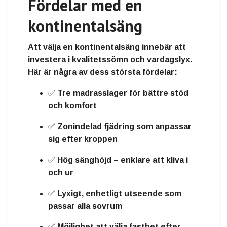
Fördelar med en
kontinentalsäng
Att välja en kontinentalsäng innebär att
investera i
kvalitetssömn och vardagslyx
.
Här är några av dess största fördelar:
✅ Tre madrasslager för
bättre stöd
och komfort
✅
Zonindelad fjädring
som anpassar
sig efter kroppen
✅
Hög sänghöjd
– enklare att kliva i
och ur
✅
Lyxigt, enhetligt utseende
som
passar alla sovrum
✅ Möjlighet att välja
fasthet
efter