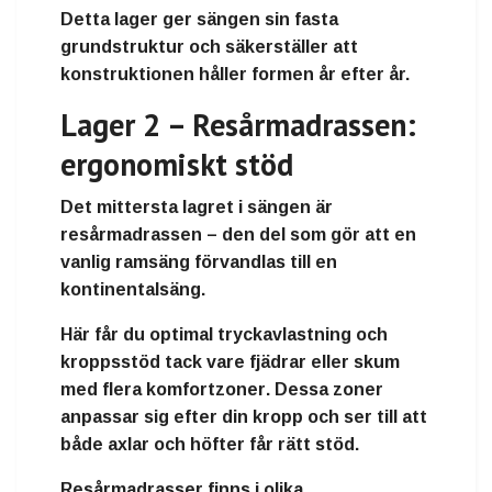
Detta lager ger sängen sin
fasta
grundstruktur
och säkerställer att
konstruktionen håller formen år efter år.
Lager 2 – Resårmadrassen:
ergonomiskt stöd
Det mittersta lagret i sängen är
resårmadrassen
– den del som gör att en
vanlig ramsäng förvandlas till en
kontinentalsäng
.
Här får du
optimal tryckavlastning och
kroppsstöd
tack vare fjädrar eller skum
med flera
komfortzoner
. Dessa zoner
anpassar sig efter din kropp och ser till att
både axlar och höfter får rätt stöd.
Resårmadrasser finns i olika