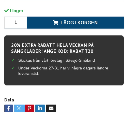
I lager
LÄGG I KORGEN
20% EXTRA RABATT HELA VECKAN PÅ
SÄNGKLÄDER! ANGE KOD: RABATT20
Skickas från vårt företag i Sävsjö-Småland
Under Veckorna 27-31 har vi några dagars längre
leveranstid.
Dela