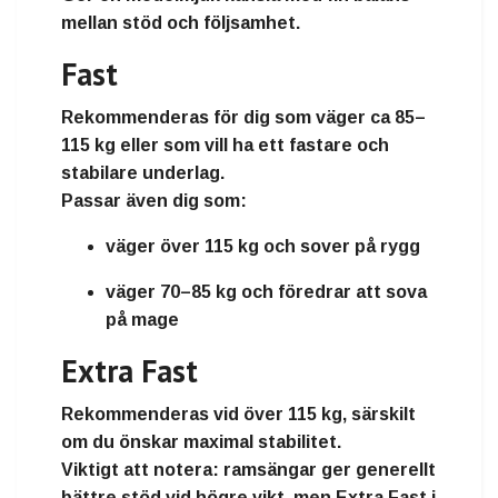
mellan stöd och följsamhet.
Fast
Rekommenderas för dig som väger
ca 85–
115 kg
eller som vill ha ett fastare och
stabilare underlag.
Passar även dig som:
väger
över 115 kg
och sover på rygg
väger
70–85 kg
och föredrar att sova
på mage
Extra Fast
Rekommenderas vid
över 115 kg
, särskilt
om du önskar maximal stabilitet.
Viktigt att notera: ramsängar ger generellt
bättre stöd vid högre vikt, men Extra Fast i