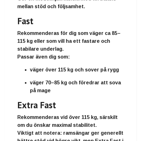
mellan stöd och följsamhet.
Fast
Rekommenderas för dig som väger
ca 85–
115 kg
eller som vill ha ett fastare och
stabilare underlag.
Passar även dig som:
väger
över 115 kg
och sover på rygg
väger
70–85 kg
och föredrar att sova
på mage
Extra Fast
Rekommenderas vid
över 115 kg
, särskilt
om du önskar maximal stabilitet.
Viktigt att notera: ramsängar ger generellt
bättre stöd vid högre vikt, men Extra Fast i