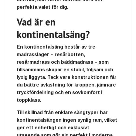
perfekta valet för dig.
Vad är en
kontinentalsäng?
En
kontinentalsäng
består av
tre
madrasslager
–
resårbotten
,
resårmadrass
och
bäddmadrass
– som
tillsammans skapar en stabil, följsam och
lyxig liggyta. Tack vare konstruktionen får
du
bättre avlastning för kroppen
,
jämnare
tryckfördelning
och en
sovkomfort i
toppklass
.
Till skillnad från enklare sängtyper har
kontinentalsängen ingen synlig ram, vilket
ger ett
enhetligt och exklusivt
utseende
som gör sig perfekt i moderna