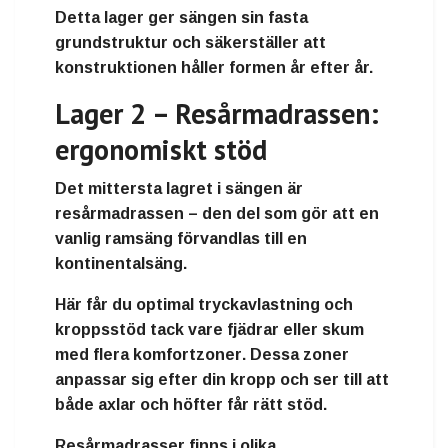
Detta lager ger sängen sin
fasta
grundstruktur
och säkerställer att
konstruktionen håller formen år efter år.
Lager 2 – Resårmadrassen:
ergonomiskt stöd
Det mittersta lagret i sängen är
resårmadrassen
– den del som gör att en
vanlig ramsäng förvandlas till en
kontinentalsäng
.
Här får du
optimal tryckavlastning och
kroppsstöd
tack vare fjädrar eller skum
med flera
komfortzoner
. Dessa zoner
anpassar sig efter din kropp och ser till att
både axlar och höfter får rätt stöd.
Resårmadrasser finns i olika