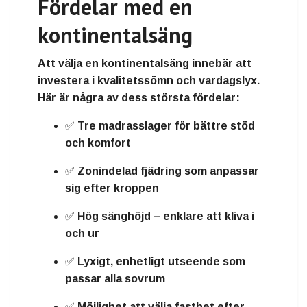
Fördelar med en
kontinentalsäng
Att välja en kontinentalsäng innebär att
investera i
kvalitetssömn och vardagslyx
.
Här är några av dess största fördelar:
✅ Tre madrasslager för
bättre stöd
och komfort
✅
Zonindelad fjädring
som anpassar
sig efter kroppen
✅
Hög sänghöjd
– enklare att kliva i
och ur
✅
Lyxigt, enhetligt utseende
som
passar alla sovrum
✅ Möjlighet att välja
fasthet
efter