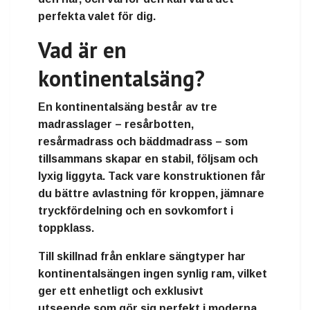
perfekta valet för dig.
Vad är en
kontinentalsäng?
En
kontinentalsäng
består av
tre
madrasslager
–
resårbotten
,
resårmadrass
och
bäddmadrass
– som
tillsammans skapar en stabil, följsam och
lyxig liggyta. Tack vare konstruktionen får
du
bättre avlastning för kroppen
,
jämnare
tryckfördelning
och en
sovkomfort i
toppklass
.
Till skillnad från enklare sängtyper har
kontinentalsängen ingen synlig ram, vilket
ger ett
enhetligt och exklusivt
utseende
som gör sig perfekt i moderna