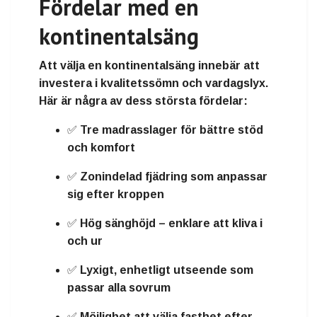
Fördelar med en
kontinentalsäng
Att välja en kontinentalsäng innebär att
investera i
kvalitetssömn och vardagslyx
.
Här är några av dess största fördelar:
✅ Tre madrasslager för
bättre stöd
och komfort
✅
Zonindelad fjädring
som anpassar
sig efter kroppen
✅
Hög sänghöjd
– enklare att kliva i
och ur
✅
Lyxigt, enhetligt utseende
som
passar alla sovrum
✅ Möjlighet att välja
fasthet
efter