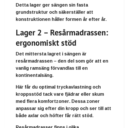
Detta lager ger sängen sin
fasta
grundstruktur
och säkerställer att
konstruktionen håller formen år efter år.
Lager 2 – Resårmadrassen:
ergonomiskt stöd
Det mittersta lagret i sängen är
resårmadrassen
– den del som gör att en
vanlig ramsäng förvandlas till en
kontinentalsäng
.
Här får du
optimal tryckavlastning och
kroppsstöd
tack vare fjädrar eller skum
med flera
komfortzoner
. Dessa zoner
anpassar sig efter din kropp och ser till att
både axlar och höfter får rätt stöd.
Resårmadrasser finns i olika