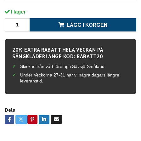
I lager
LÄGG I KORGEN
20% EXTRA RABATT HELA VECKAN PÅ
SÄNGKLÄDER! ANGE KOD: RABATT20
Skickas från vårt företag i Sävsjö-Småland
Under Veckorna 27-31 har vi några dagars längre
leveranstid.
Dela