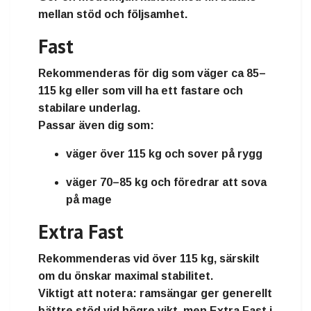
mellan stöd och följsamhet.
Fast
Rekommenderas för dig som väger
ca 85–
115 kg
eller som vill ha ett fastare och
stabilare underlag.
Passar även dig som:
väger
över 115 kg
och sover på rygg
väger
70–85 kg
och föredrar att sova
på mage
Extra Fast
Rekommenderas vid
över 115 kg
, särskilt
om du önskar maximal stabilitet.
Viktigt att notera: ramsängar ger generellt
bättre stöd vid högre vikt, men Extra Fast i