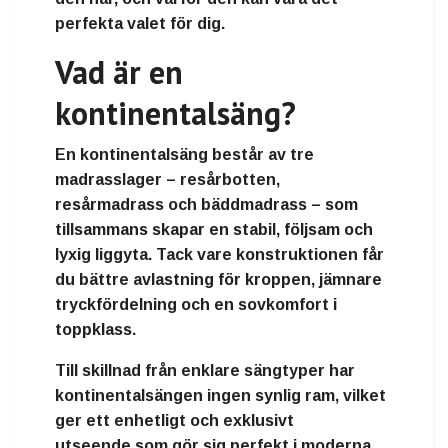
perfekta valet för dig.
Vad är en
kontinentalsäng?
En
kontinentalsäng
består av
tre
madrasslager
–
resårbotten
,
resårmadrass
och
bäddmadrass
– som
tillsammans skapar en stabil, följsam och
lyxig liggyta. Tack vare konstruktionen får
du
bättre avlastning för kroppen
,
jämnare
tryckfördelning
och en
sovkomfort i
toppklass
.
Till skillnad från enklare sängtyper har
kontinentalsängen ingen synlig ram, vilket
ger ett
enhetligt och exklusivt
utseende
som gör sig perfekt i moderna