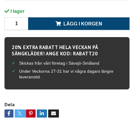
I lager
LÄGG I KORGEN
20% EXTRA RABATT HELA VECKAN PÅ
SÄNGKLÄDER! ANGE KOD: RABATT20
Skickas från vårt företag i Sävsjö-Småland
Under Veckorna 27-31 har vi några dagars längre
leveranstid.
Dela