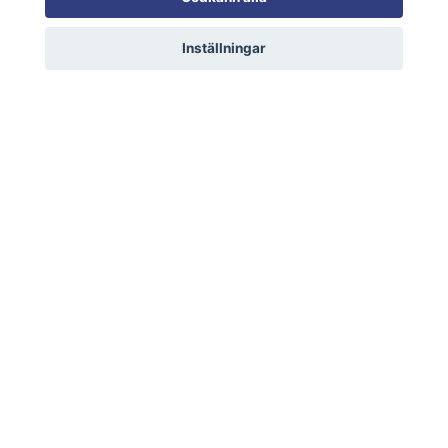
Inställningar
Om Smålandsbädden
Kontakta oss
Information
Sociala medier