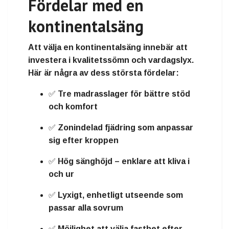
Fördelar med en
kontinentalsäng
Att välja en kontinentalsäng innebär att
investera i
kvalitetssömn och vardagslyx
.
Här är några av dess största fördelar:
✅ Tre madrasslager för
bättre stöd
och komfort
✅
Zonindelad fjädring
som anpassar
sig efter kroppen
✅
Hög sänghöjd
– enklare att kliva i
och ur
✅
Lyxigt, enhetligt utseende
som
passar alla sovrum
✅ Möjlighet att välja
fasthet
efter