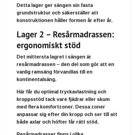
Detta lager ger sängen sin
fasta
grundstruktur
och säkerställer att
konstruktionen håller formen år efter år.
Lager 2 – Resårmadrassen:
ergonomiskt stöd
Det mittersta lagret i sängen är
resårmadrassen
– den del som gör att en
vanlig ramsäng förvandlas till en
kontinentalsäng
.
Här får du
optimal tryckavlastning och
kroppsstöd
tack vare fjädrar eller skum
med flera
komfortzoner
. Dessa zoner
anpassar sig efter din kropp och ser till att
både axlar och höfter får rätt stöd.
Resårmadrasser finns i olika