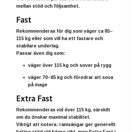
mellan stöd och följsamhet.
Fast
Rekommenderas för dig som väger
ca 85–
115 kg
eller som vill ha ett fastare och
stabilare underlag.
Passar även dig som:
väger
över 115 kg
och sover på rygg
väger
70–85 kg
och föredrar att sova
på mage
Extra Fast
Rekommenderas vid
över 115 kg
, särskilt
om du önskar maximal stabilitet.
Viktigt att notera: ramsängar ger generellt
bättre stöd vid högre vikt, men Extra Fast i