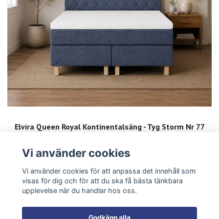
Elvira Queen Royal Kontinentalsäng - Tyg Storm Nr 77
Gavel Hanna
31 900 kr
50 900 kr
Vi använder cookies
Vi använder cookies för att anpassa det innehåll som
visas för dig och för att du ska få bästa tänkbara
upplevelse när du handlar hos oss.
Anmäl dig till vår nyhetsbrev
Godkänn alla