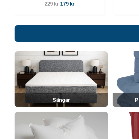
229 kr
179 kr
Sängar
P