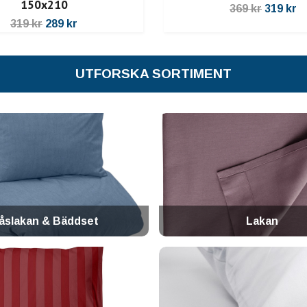
150x210
369 kr
319 kr
319 kr
289 kr
UTFORSKA SORTIMENT
åslakan & Bäddset
Lakan