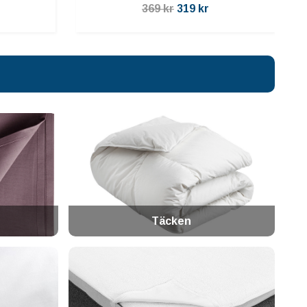
369 kr
319 kr
Täcken