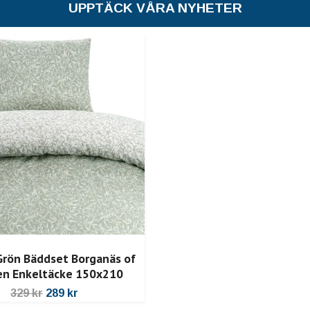
UPPTÄCK VÅRA NYHETER
Grön Bäddset Borganäs of
n Enkeltäcke 150x210
329 kr
289 kr