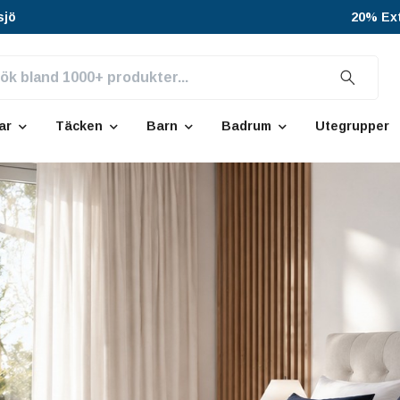
sjö
20% Ext
ar
Täcken
Barn
Badrum
Utegrupper