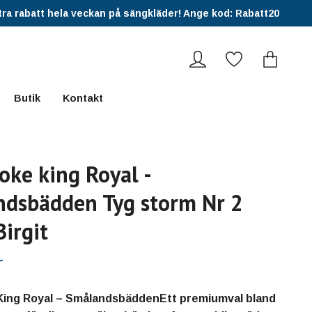
ra rabatt hela veckan på sängkläder! Ange kod: Rabatt20
Butik
Kontakt
oke king Royal -
dsbädden Tyg storm Nr 2
Birgit
r
King Royal – SmålandsbäddenEtt premiumval bland