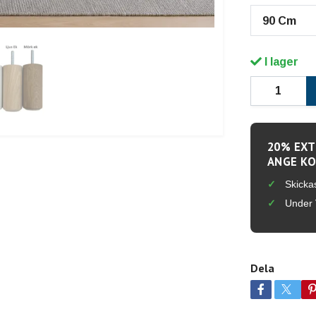
90 Cm
I lager
20% EXT
ANGE KO
Skicka
Under 
Dela