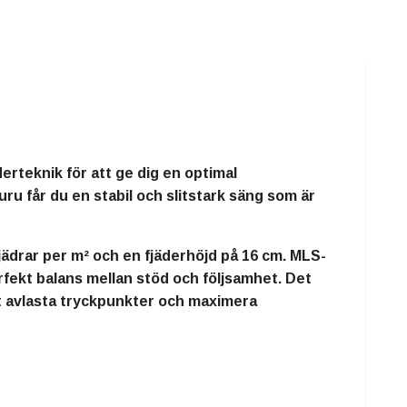
rteknik för att ge dig en optimal
ru får du en stabil och slitstark säng som är
jädrar per m²
och en fjäderhöjd på 16 cm. MLS-
rfekt balans mellan stöd och följsamhet. Det
tt avlasta tryckpunkter och maximera