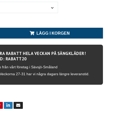
LÄGG I KORGEN
RA RABATT HELA VECKAN PÅ SÄNGKLÄDER!
D: RABATT20
s från vårt företag i Sävsjö-Småland
Veckorna 27-31 har vi några dagars längre leveranstid.