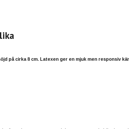
lika
höjd på cirka
8 cm
. Latexen ger en mjuk men responsiv käns