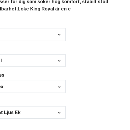
ser för dig som söker hög komfort, stabilt stöd
llbarhet.Loke King Royal är en e
l
ss
ex
t Ljus Ek