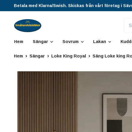
Betala med Klarna/Swish. Skickas från vårt företag i Säv
Hem
Sängar
Sovrum
Lakan
Kudd
Hem
Sängar
Loke King Royal
Säng Loke king Ro