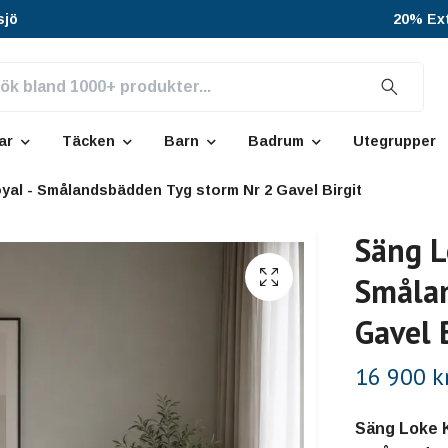
sjö
20% Ext
ar
Täcken
Barn
Badrum
Utegrupper
yal - Smålandsbädden Tyg storm Nr 2 Gavel Birgit
Säng L
Smålan
Gavel 
16 900 k
Säng Loke 