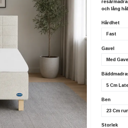
resårmadras
och lång hå
Hårdhet
Fast
Gavel
Med Gave
Bäddmadra
5 Cm Lat
Ben
23 Cm run
Storlek