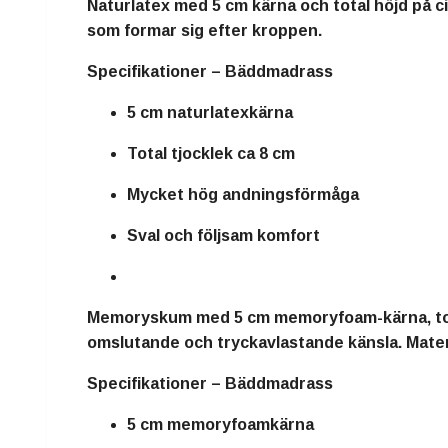
Naturlatex
med
5 cm kärna
och total höjd på c
som formar sig efter kroppen.
Specifikationer – Bäddmadrass
5 cm naturlatexkärna
Total tjocklek ca 8 cm
Mycket hög andningsförmåga
Sval och följsam komfort
Memoryskum
med
5 cm memoryfoam-kärna
, t
omslutande och tryckavlastande känsla. Materia
Specifikationer – Bäddmadrass
5 cm memoryfoamkärna