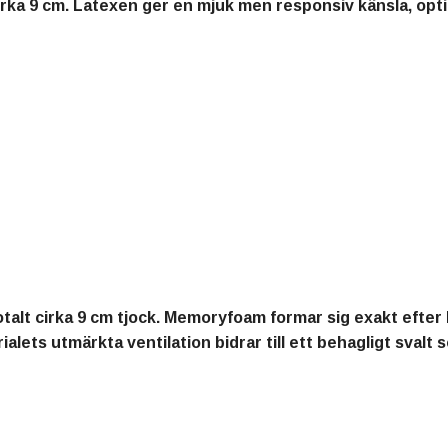
irka
9 cm
. Latexen ger en mjuk men responsiv känsla, opti
otalt cirka
9 cm tjock
. Memoryfoam formar sig exakt efter 
lets utmärkta ventilation bidrar till ett behagligt svalt s