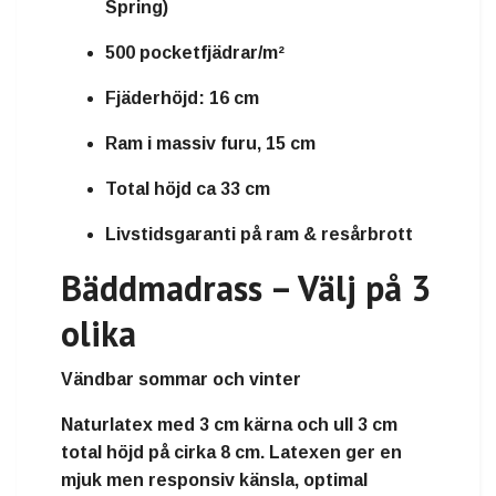
Spring)
500 pocketfjädrar/m²
Fjäderhöjd: 16 cm
Ram i massiv furu, 15 cm
Total höjd ca 33 cm
Livstidsgaranti på ram & resårbrott
Bäddmadrass – Välj på 3
olika
Vändbar sommar och vinter
Naturlatex
med
3 cm kärna och ull 3 cm
total höjd på cirka
8 cm
. Latexen ger en
mjuk men responsiv känsla, optimal