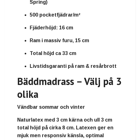
Spring)
500 pocketfjädrar/m²
Fjäderhöjd: 16 cm
Ram i massiv furu, 15 cm
Total höjd ca 33 cm
Livstidsgaranti på ram & resårbrott
Bäddmadrass – Välj på 3
olika
Vändbar sommar och vinter
Naturlatex
med
3 cm kärna och ull 3 cm
total höjd på cirka
8 cm
. Latexen ger en
mjuk men responsiv känsla, optimal