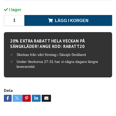
I lager
LÄGG I KORGEN
20% EXTRA RABATT HELA VECKAN PÅ
SÄNGKLÄDER! ANGE KOD: RABATT20
Skickas från vårt företag i Sävsjö-Småland
Under Veckorna 27-31 har vi några dagars längre
leveranstid.
Dela