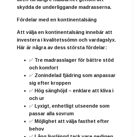
skydda de underliggande madrasserna.
Fördelar med en kontinentalsäng
Att välja en kontinentalsäng innebär att
investera i
kvalitetssömn och vardagslyx
.
Här är några av dess största fördelar:
✅ Tre madrasslager för
bättre stöd
och komfort
✅
Zonindelad fjädring
som anpassar
sig efter kroppen
✅
Hög sänghöjd
– enklare att kliva i
och ur
✅
Lyxigt, enhetligt utseende
som
passar alla sovrum
✅ Möjlighet att välja
fasthet
efter
behov
✅
Lång livslängd
tack vare gedigen