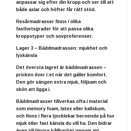
anpassar sig efter din kropp och ser till att
både axlar och höfter får rätt stöd.
Resårmadrasser finns i olika
fasthetsgrader för att passa olika
kroppstyper och sovpreferenser.
Lager 3 – Bäddmadrassen: mjukhet och
lyxkänsla
Det översta lagret är
bäddmadrassen
–
pricken över i:et när det gäller komfort.
Den gör sängen extra mjuk, följsam och
skön att ligga i.
Bäddmadrasser tillverkas ofta i material
som
memory foam
,
latex
eller
kallskum
,
och finns i flera tjocklekar beroende på hur
mjuk eller fast känsla du vill ha. Den bidrar
även till längre hållbarhet genom att