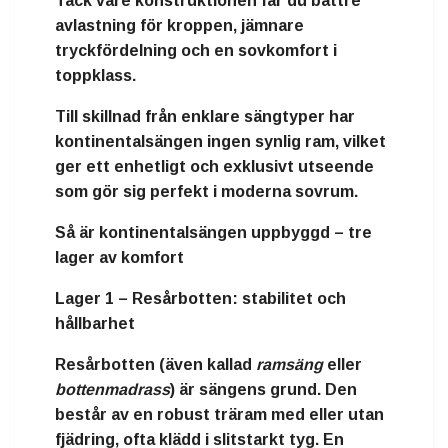
Tack vare konstruktionen får du
bättre
avlastning för kroppen
,
jämnare
tryckfördelning
och en
sovkomfort i
toppklass
.
Till skillnad från enklare sängtyper har
kontinentalsängen ingen synlig ram, vilket
ger ett
enhetligt och exklusivt utseende
som gör sig perfekt i moderna sovrum.
Så är kontinentalsängen uppbyggd – tre
lager av komfort
Lager 1 – Resårbotten: stabilitet och
hållbarhet
Resårbotten (även kallad
ramsäng
eller
bottenmadrass
) är sängens grund. Den
består av en robust
träram
med eller utan
fjädring, ofta klädd i slitstarkt tyg. En