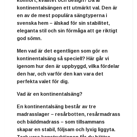
komfort, kvalitet och design
? Då är
kontinentalsängen
ett utmärkt val. Den är
en av de mest populära sängtyperna i
svenska hem – älskad för sin stabilitet,
eleganta stil och sin förmåga att ge riktigt
god sömn.
Men vad är det egentligen som gör en
kontinentalsäng så speciell? Här går vi
igenom hur den är uppbyggd, vilka fördelar
den har, och varför den kan vara det
perfekta valet för dig.
Vad är en kontinentalsäng?
En
kontinentalsäng
består av
tre
madrasslager
–
resårbotten
,
resårmadrass
och
bäddmadrass
– som tillsammans
skapar en stabil, följsam och lyxig liggyta.