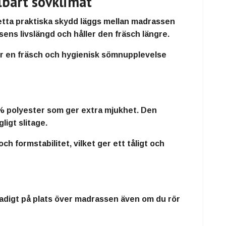
lbart sovklimat
etta praktiska skydd
läggs mellan madrassen
ens livslängd och håller den fräsch längre
.
ör en
fräsch och hygienisk sömnupplevelse
 % polyester
som ger extra mjukhet. Den
igt slitage
.
och formstabilitet
, vilket ger
ett tåligt och
tadigt på plats över madrassen även om du rör