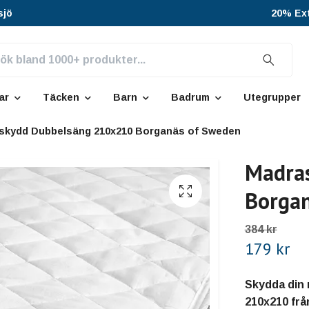
sjö
20% Ext
ar
Täcken
Barn
Badrum
Utegrupper
skydd Dubbelsäng 210x210 Borganäs of Sweden
Madra
Borgan
384 kr
179 kr
Skydda din 
210x210 fr