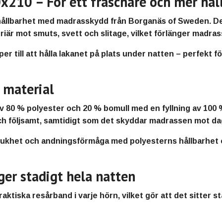
10 – För ett fräschare och mer hål
hållbarhet med
madrasskydd från Borganäs of Sweden
. D
iär mot smuts, svett och slitage
, vilket
förlänger madrass
er till att hålla lakanet på plats
under natten – perfekt f
t material
 av 80 % polyester och 20 % bomull
med en
fyllning av 100
ch följsamt
, samtidigt som det
skyddar madrassen mot dagl
jukhet och andningsförmåga
med
polyesterns hållbarhet 
er stadigt hela natten
aktiska resårband i varje hörn
, vilket gör att det
sitter s