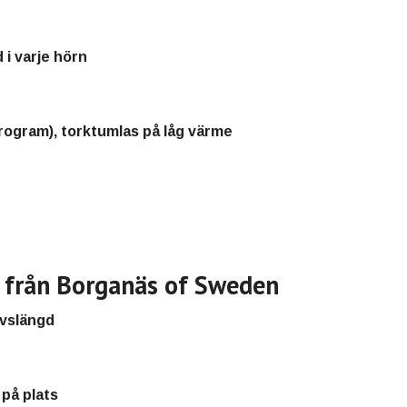
 i varje hörn
rogram), torktumlas på låg värme
 från Borganäs of Sweden
ivslängd
på plats