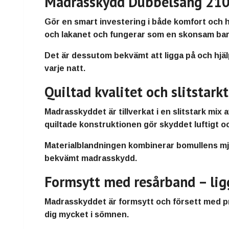
Madrasskydd Dubbelsäng 210x2
Gör en smart investering i både komfort och 
och lakanet
och fungerar som en
skonsam barr
Det är dessutom
bekvämt att ligga på och hjälp
varje natt.
Quiltad kvalitet och slitstark
Madrasskyddet är tillverkat i en slitstark mix
quiltade konstruktionen gör skyddet
luftigt o
Materialblandningen kombinerar
bomullens m
bekvämt madrasskydd
.
Formsytt med resårband – ligg
Madrasskyddet är
formsytt och försett med pr
dig mycket i sömnen
.