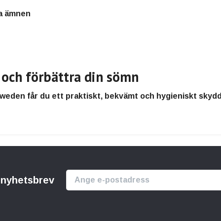
ga ämnen
 och förbättra din sömn
Sweden
får du ett
praktiskt, bekvämt och hygieniskt skyd
r nyhetsbrev