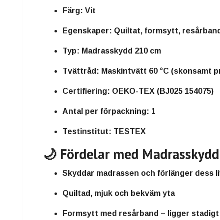
Färg:
Vit
Egenskaper:
Quiltat, formsytt, resårband
Typ:
Madrasskydd 210 cm
Tvättråd:
Maskintvätt 60 °C (skonsamt p
Certifiering:
OEKO-TEX (BJ025 154075)
Antal per förpackning:
1
Testinstitut:
TESTEX
🌙 Fördelar med Madrasskydd
Skyddar madrassen och förlänger dess l
Quiltad, mjuk och bekväm yta
Formsytt med resårband – ligger stadigt 