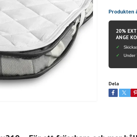
Produkten är
20% EXT
ANGE KO
Skicka
Under 
Dela