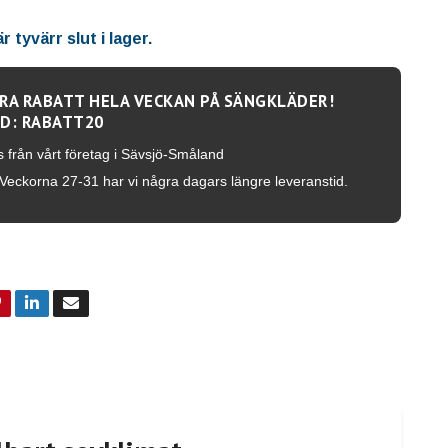
 tyvärr slut i lager.
RA RABATT HELA VECKAN PÅ SÄNGKLÄDER!
D: RABATT20
s från vårt företag i Sävsjö-Småland
Veckorna 27-31 har vi några dagars längre leveranstid.