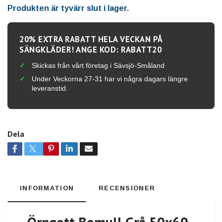
Produkten är tyvärr slut i lager.
20% EXTRA RABATT HELA VECKAN PÅ
SÄNGKLÄDER! ANGE KOD: RABATT20
Skickas från vårt företag i Sävsjö-Småland
Under Veckorna 27-31 har vi några dagars längre
leveranstid.
Dela
INFORMATION
RECENSIONER