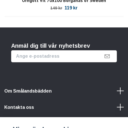
Örngott Vit 70x100 Borganäs of Sweden
119 kr
149 kr
Anmäl dig till vår nyhetsbrev
Om Smålandsbädden
Kontakta oss
Information