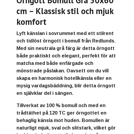
Örngott Bomull Grå 50x60
cm – Klassisk stil och mjuk
komfort
Lyft känslan i sovrummet med ett
stilrent
och tidlöst örngott i bomull
från Redlunds.
Med sin neutrala grå färg är detta örngott
både praktiskt och elegant, perfekt för att
matcha med både enfärgade och
mönstrade påslakan. Oavsett om du vill
skapa en harmonisk hotellkänsla eller en
mysig vardagsbäddning, blir detta örngott
en självklar del i sängen.
Tillverkat av
100 % bomull
och med en
trådtäthet på 120 TC ger örngottet en
behaglig känsla mot huden. Bomullen är
naturligt mjuk, sval och slitstark, vilket gör