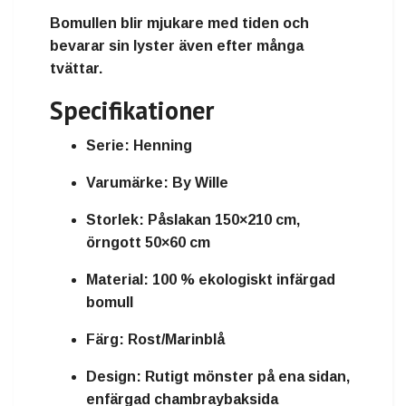
Bomullen blir mjukare med tiden och
bevarar sin lyster även efter många
tvättar.
Specifikationer
Serie:
Henning
Varumärke:
By Wille
Storlek:
Påslakan 150×210 cm,
örngott 50×60 cm
Material:
100 % ekologiskt infärgad
bomull
Färg:
Rost/Marinblå
Design:
Rutigt mönster på ena sidan,
enfärgad chambraybaksida