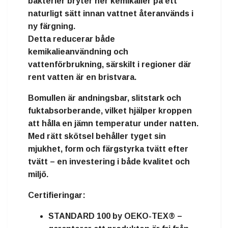
bakterier bryter ner kemikalier på ett
naturligt sätt innan vattnet återanvänds i
ny färgning.
Detta reducerar både
kemikalieanvändning och
vattenförbrukning, särskilt i regioner där
rent vatten är en bristvara.
Bomullen är
andningsbar, slitstark och
fuktabsorberande
, vilket hjälper kroppen
att hålla en jämn temperatur under natten.
Med rätt skötsel behåller tyget sin
mjukhet, form och färgstyrka tvätt efter
tvätt – en investering i både kvalitet och
miljö.
Certifieringar:
STANDARD 100 by OEKO-TEX®
–