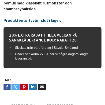
bomull med klassiskt rutmönster och
chambraybaksida.
Produkten är tyvärr slut i lager.
20% EXTRA RABATT HELA VECKAN PÅ
SÄNGKLÄDER! ANGE KOD: RABATT20
Skickas från vårt företag i Sävsjö-Småland
Under Veckorna 27-31 har vi några dagars längre
leveranstid.
Dela