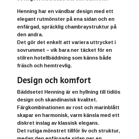
Henning har en
vändbar design
med ett
elegant rutmönster på ena sidan och en
enfärgad, spräcklig chambraystruktur på
den andra.
Det gör det enkelt att variera uttrycket i
sovrummet – vik bara ner täcket för en
stilren hotellbäddning som känns både
fräsch och hemtrevlig.
Design och komfort
Bäddsetet Henning är en hyllning till
tidlös
design
och
skandinavisk kvalitet
.
Färgkombinationen av
rost och marinblått
skapar en harmonisk, varm känsla med ett
diskret inslag av klassisk elegans.
Det rutiga mönstret tillför liv och struktur,
medan den enfärgade sidan ger en