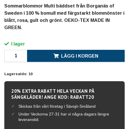
Sommarblommor Multi bäddset från Borganäs of
Sweden i 100 % bomull med färgstarkt blommönster i
blått, rosa, gult och grönt. OEKO-TEX MADE IN
GREEN.
I lager
LÄGG I KORGEN
Lagersaldo:
10
20% EXTRA RABATT HELA VECKAN PÅ
SÄNGKLÄDER! ANGE KOD: RABATT20
Skickas från vårt företag i Sävsjö-Småland
Under Veckorna 27-31 har vi några dagars längre
leveranstid.