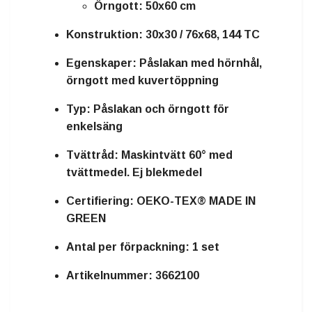
Örngott: 50x60 cm
Konstruktion:
30x30 / 76x68, 144 TC
Egenskaper:
Påslakan med hörnhål,
örngott med kuvertöppning
Typ:
Påslakan och örngott för
enkelsäng
Tvättråd:
Maskintvätt 60° med
tvättmedel. Ej blekmedel
Certifiering:
OEKO-TEX® MADE IN
GREEN
Antal per förpackning:
1 set
Artikelnummer:
3662100