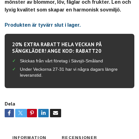
mönster av blommor, löv, fåglar och frukter. Len och
lyxig kvalitet som skapar en harmonisk sovmiljö.
Produkten är tyvärr slut i lager.
20% EXTRA RABATT HELA VECKAN PÅ
SÄNGKLÄDER! ANGE KOD: RABATT20
Skickas från vårt företag i Sävsjö-Småland
Under Veckorna 27-31 har vi några dagars längre
leveranstid.
Dela
INFORMATION
RECENSIONER