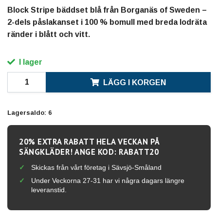
Block Stripe bäddset blå från Borganäs of Sweden –
2-dels påslakanset i 100 % bomull med breda lodräta
ränder i blått och vitt.
I lager
LÄGG I KORGEN
Lagersaldo:
6
20% EXTRA RABATT HELA VECKAN PÅ
SÄNGKLÄDER! ANGE KOD: RABATT20
Skickas från vårt företag i Sävsjö-Småland
Under Veckorna 27-31 har vi några dagars längre
leveranstid.