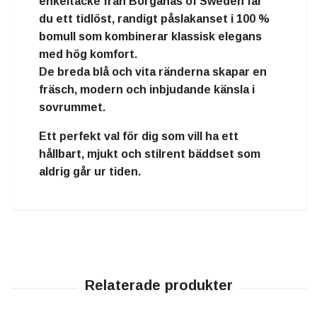
enkeltäcke
från
Borganäs of Sweden
får
du ett
tidlöst, randigt påslakanset i 100 %
bomull
som kombinerar klassisk elegans
med hög komfort.
De breda blå och vita ränderna skapar en
fräsch, modern och inbjudande känsla i
sovrummet.
Ett
perfekt val för dig som vill ha ett
hållbart, mjukt och stilrent bäddset
som
aldrig går ur tiden.