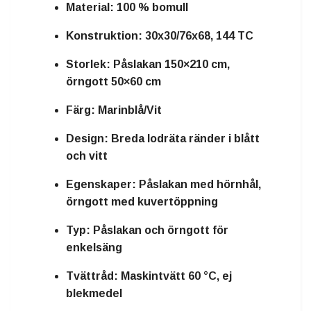
Material:
100 % bomull
Konstruktion:
30x30/76x68, 144 TC
Storlek:
Påslakan 150×210 cm,
örngott 50×60 cm
Färg:
Marinblå/Vit
Design:
Breda lodräta ränder i blått
och vitt
Egenskaper:
Påslakan med hörnhål,
örngott med kuvertöppning
Typ:
Påslakan och örngott för
enkelsäng
Tvättråd:
Maskintvätt 60 °C, ej
blekmedel