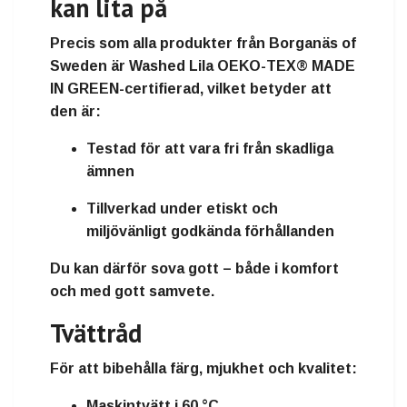
kan lita på
Precis som alla produkter från
Borganäs of
Sweden
är Washed Lila
OEKO-TEX® MADE
IN GREEN-certifierad
, vilket betyder att
den är:
Testad för att vara
fri från skadliga
ämnen
Tillverkad under
etiskt och
miljövänligt godkända förhållanden
Du kan därför sova gott – både i komfort
och med gott samvete.
Tvättråd
För att bibehålla färg, mjukhet och kvalitet:
Maskintvätt i 60 °C