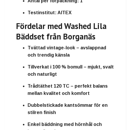
Antal per förpackning:
1
Testinstitut:
AITEX
Fördelar med Washed Lila
Bäddset från Borganäs
Tvättad vintage-look
– avslappnad
och trendig känsla
Tillverkat i 100 % bomull
– mjukt, svalt
och naturligt
Trådtäthet 120 TC
– perfekt balans
mellan kvalitet och komfort
Dubbelstickade kantsömmar
för en
stilren finish
Enkel bäddning
med hörnhål och