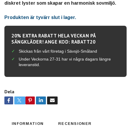
diskret lyster som skapar en harmonisk sovmiljö.
Produkten är tyvärr slut i lager.
20% EXTRA RABATT HELA VECKAN PÅ
SÄNGKLÄDER! ANGE KOD: RABATT20
Skickas från vårt företag i Sävsjö-Småland
Under Veckorna 27-31 har vi några dagars längre
leveranstid.
Dela
INFORMATION
RECENSIONER