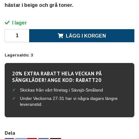
hästar i beige och grå toner.
I lager
LÄGG I KORGEN
Lagersaldo:
3
20% EXTRA RABATT HELA VECKAN PÅ
SÄNGKLÄDER! ANGE KOD: RABATT20
Skickas från vårt företag i Sävsjö-Småland
Under Veckorna 27-31 har vi några dagars längre
leveranstid.
Dela