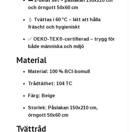
🛏️
2-delat set
– påslakan 150x210 cm
och örngott 50x60 cm
💧
Tvättas i 60 °C
– lätt att hålla
fräscht och hygieniskt
✅
OEKO-TEX®-certifierad
– trygg för
både människa och miljö
Material
Material:
100 % BCI-bomull
Trådtäthet:
104 TC
Färg:
Beige
Storlek:
Påslakan 150x210 cm,
örngott 50x60 cm
Tvättråd