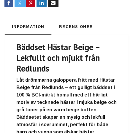
INFORMATION
RECENSIONER
Bäddset Hästar Beige –
Lekfullt och mjukt från
Redlunds
Låt drömmarna galoppera fritt med
Hästar
Beige
från
Redlunds
– ett
gulligt bäddset i
100 % BCI-märkt bomull
med ett härligt
motiv av tecknade hästar i mjuka beige och
grå toner på en varm beige botten.
Bäddsetet skapar en
mysig och lekfull
atmosfär
i sovrummet, perfekt för både
barn och vuxna som älskar hästar.