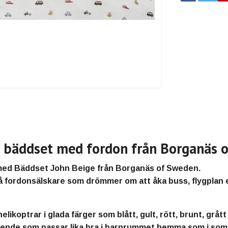
t bäddset med fordon från Borganäs 
 med
Bäddset John Beige
från
Borganäs of Sweden
.
å fordonsälskare som drömmer om att åka buss, flygplan e
 helikoptrar
i glada färger som blått, gult, rött, brunt, grå
tseende som passar lika bra i barnrummet hemma som i so