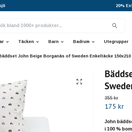
sjö
20% Ext
ar
Täcken
Barn
Badrum
Utegrupper
Bäddset John Beige Borganäs of Sweden Enkeltäcke 150x210
Bäddse
Swede
355 kr
175 kr
John bäddse
i 100 % bom