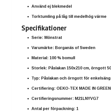
Använd ej blekmedel
Torktumling på låg till medelhög värme
Specifikationer
Serie:
Mönstrat
Varumärke:
Borganäs of Sweden
Material:
100 % bomull
Storlek:
Påslakan 150x210 cm, örngott 5
Typ:
Påslakan och örngott för enkelsäng
Certifiering:
OEKO-TEX MADE IN GREEN
Certifieringsnummer:
M21LNYVG7
Antal per förpackning:
1