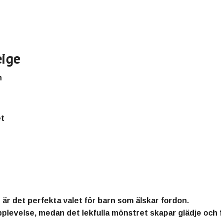
eige
n
et
r
n
är det perfekta valet för barn som älskar fordon.
plevelse, medan det lekfulla mönstret skapar glädje och 