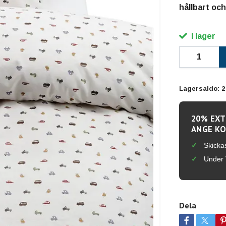
hållbart och 
I lager
Lagersaldo:
2
20% EXT
ANGE KO
Skicka
Under 
Dela