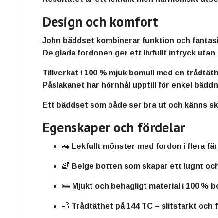
Design och komfort
John bäddset
kombinerar funktion och fantasi
De glada fordonen ger ett livfullt intryck utan 
Tillverkat i
100 % mjuk bomull
med en
trådtät
Påslakanet har
hörnhål upptill
för enkel bäddn
Ett bäddset som både ser bra ut och känns skö
Egenskaper och fördelar
🚗 Lekfullt mönster med fordon i flera fä
🌈 Beige botten som skapar ett lugnt oc
🛏️ Mjukt och behagligt material i 100 % b
💨 Trådtäthet på 144 TC – slitstarkt och 