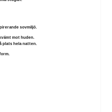
spirerande sovmiljö.
bekvämt mot huden
.
 plats hela natten.
form.