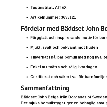
Testinstitut:
AITEX
Artikelnummer:
3633121
Fördelar med Bäddset John B
Färgglatt och inspirerande motiv för bar
Mjukt, svalt och bekvämt mot huden
Tillverkat i hållbar bomull med hög kvalit
Enkel att tvätta och tålig i vardagen
Certifierat och säkert val för barnfamilje
Sammanfattning
Bäddset John Beige
från
Borganäs of Swede
Det mjuka bomullstyget ger en behaglig sovup