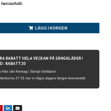
fantasifullt.
LÄGG I KORGEN
RA RABATT HELA VECKAN PÅ SÄNGKLÄDER!
D: RABATT20
s från vårt företag i Sävsjö-Småland
Veckorna 27-31 har vi några dagars längre leveranstid.