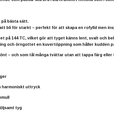
 på bästa sätt.
att bli för starkt – perfekt för att skapa en rofylld men in
het på 144 TC
, vilket gör att tyget känns
lent, svalt och 
ing och örngottet en
kuvertöppning
som håller kudden på
nt – och som tål många tvättar utan att tappa färg eller 
rger
h harmoniskt uttryck
omull
följsamt tyg