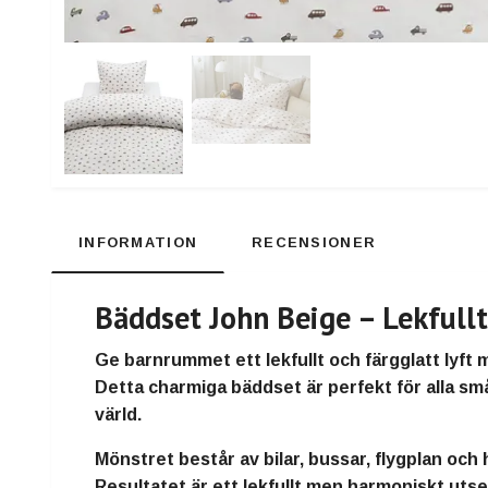
INFORMATION
RECENSIONER
Bäddset John Beige – Lekfull
Ge barnrummet ett lekfullt och färgglatt lyft
Detta charmiga bäddset är perfekt för alla sm
värld.
Mönstret består av
bilar, bussar, flygplan och
Resultatet är ett lekfullt men harmoniskt u