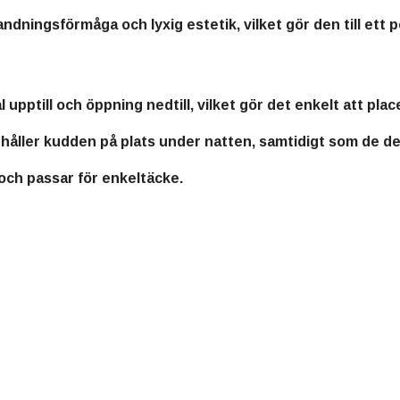
dningsförmåga och lyxig estetik, vilket gör den till ett po
pptill och öppning nedtill, vilket gör det enkelt att plac
åller kudden på plats under natten, samtidigt som de dek
 och passar för enkeltäcke.