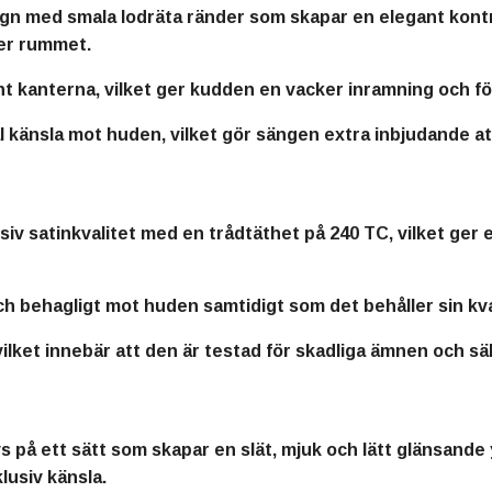
gn med smala lodräta ränder som skapar en elegant kontra
ver rummet.
 kanterna, vilket ger kudden en vacker inramning och fö
 känsla mot huden, vilket gör sängen extra inbjudande att
siv satinkvalitet med en trådtäthet på 240 TC, vilket ger 
h behagligt mot huden samtidigt som det behåller sin kval
lket innebär att den är testad för skadliga ämnen och s
s på ett sätt som skapar en slät, mjuk och lätt glänsande 
usiv känsla.