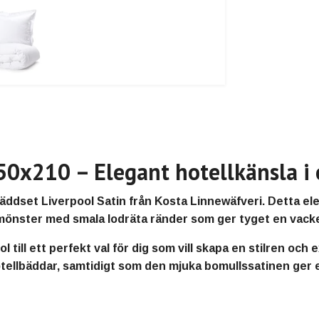
50x210 – Elegant hotellkänsla i 
set Liverpool Satin från Kosta Linnewäfveri. Detta elega
dmönster med smala lodräta ränder som ger tyget en vacker
till ett perfekt val för dig som vill skapa en stilren och 
tellbäddar, samtidigt som den mjuka bomullssatinen ger 