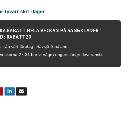
 tyvärr slut i lager.
RA RABATT HELA VECKAN PÅ SÄNGKLÄDER!
D: RABATT20
s från vårt företag i Sävsjö-Småland
Veckorna 27-31 har vi några dagars längre leveranstid.