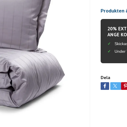
Produkten är
20% EXT
ANGE KO
Skicka
Under 
Dela