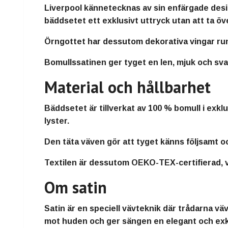
Liverpool kännetecknas av sin enfärgade desi
bäddsetet ett exklusivt uttryck utan att ta ö
Örngottet har dessutom dekorativa vingar runt
Bomullssatinen ger tyget en len, mjuk och sval
Material och hållbarhet
Bäddsetet är tillverkat av 100 % bomull i exklu
lyster.
Den täta väven gör att tyget känns följsamt oc
Textilen är dessutom OEKO-TEX-certifierad, vi
Om satin
Satin är en speciell vävteknik där trådarna väv
mot huden och ger sängen en elegant och exkl