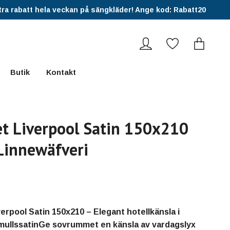
ra rabatt hela veckan på sängkläder! Ange kod: Rabatt20
Butik
Kontakt
t Liverpool Satin 150x210
Linnewäfveri
erpool Satin 150x210 – Elegant hotellkänsla i
mullssatinGe sovrummet en känsla av vardagslyx