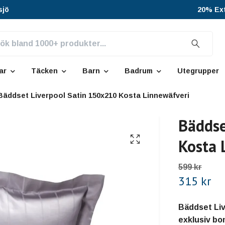
sjö
20% Ext
ar
Täcken
Barn
Badrum
Utegrupper
Bäddset Liverpool Satin 150x210 Kosta Linnewäfveri
Bäddse
Kosta 
599 kr
315 kr
Bäddset Liv
exklusiv bo