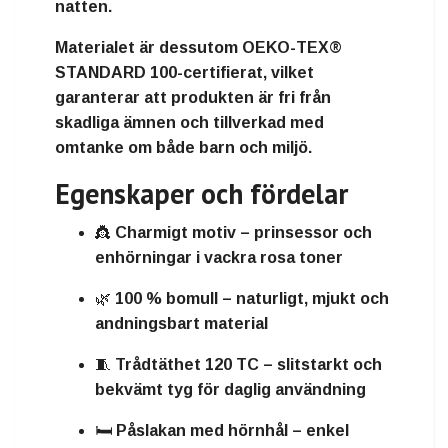
natten.
Materialet är dessutom
OEKO-TEX®
STANDARD 100-certifierat
, vilket
garanterar att produkten är fri från
skadliga ämnen och tillverkad med
omtanke om både barn och miljö.
Egenskaper och fördelar
👸
Charmigt motiv
– prinsessor och
enhörningar i vackra rosa toner
🌿
100 % bomull
– naturligt, mjukt och
andningsbart material
🧵
Trådtäthet 120 TC
– slitstarkt och
bekvämt tyg för daglig användning
🛏️
Påslakan med hörnhål
– enkel