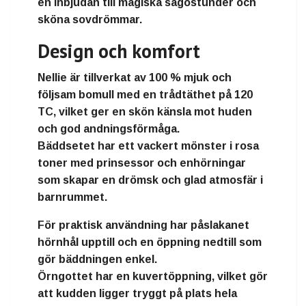
en
inbjudan till magiska sagostunder
och
sköna sovdrömmar.
Design och komfort
Nellie
är tillverkat av
100 % mjuk och
följsam bomull
med en
trådtäthet på 120
TC
, vilket ger en skön känsla mot huden
och god andningsförmåga.
Bäddsetet har ett
vackert mönster i rosa
toner
med prinsessor och enhörningar
som skapar en
drömsk och glad atmosfär i
barnrummet.
För praktisk användning har
påslakanet
hörnhål upptill
och en
öppning nedtill
som
gör bäddningen enkel.
Örngottet har en kuvertöppning
, vilket gör
att kudden ligger tryggt på plats hela