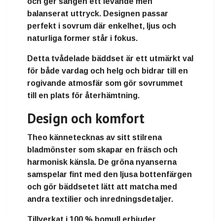
och ger sängen ett levande men
balanserat uttryck. Designen passar
perfekt i sovrum där enkelhet, ljus och
naturliga former står i fokus.
Detta tvådelade bäddset är ett utmärkt val
för både vardag och helg och bidrar till en
rogivande atmosfär som gör sovrummet
till en plats för återhämtning.
Design och komfort
Theo kännetecknas av sitt stilrena
bladmönster som skapar en fräsch och
harmonisk känsla. De gröna nyanserna
samspelar fint med den ljusa bottenfärgen
och gör bäddsetet lätt att matcha med
andra textilier och inredningsdetaljer.
Tillverkat i 100 % bomull erbjuder