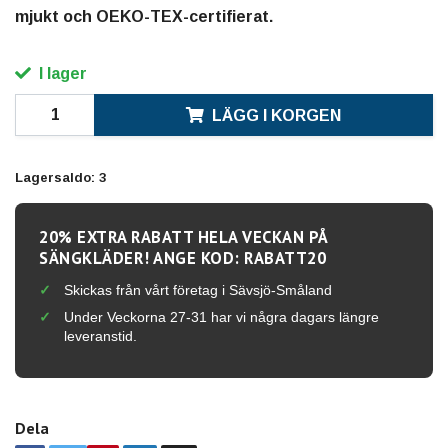
mjukt och OEKO-TEX-certifierat.
I lager
LÄGG I KORGEN
Lagersaldo:
3
20% EXTRA RABATT HELA VECKAN PÅ
SÄNGKLÄDER! ANGE KOD: RABATT20
Skickas från vårt företag i Sävsjö-Småland
Under Veckorna 27-31 har vi några dagars längre
leveranstid.
Dela