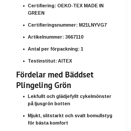
Certifiering:
OEKO-TEX MADE IN
GREEN
Certifieringsnummer:
M21LNYVG7
Artikelnummer:
3667110
Antal per förpackning:
1
Testinstitut:
AITEX
Fördelar med Bäddset
Plingeling Grön
Lekfullt och glädjefyllt cykelmönster
på ljusgrön botten
Mjukt, slitstarkt och svalt bomullstyg
för bästa komfort