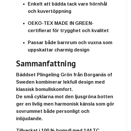
Enkelt att bädda tack vare hörnhål
och kuvertöppning
OEKO-TEX MADE IN GREEN-
certifierat för trygghet och kvalitet
Passar både barnrum och vuxna som
uppskattar charmig design
Sammanfattning
Bäddset Plingeling Grön
från
Borganäs of
Sweden
kombinerar
lekfull design med
klassisk bomullskomfort
.
De små cyklarna mot den ljusgröna botten
ger en
livlig men harmonisk känsla
som gör
sovrummet både personligt och
inbjudande.
Tillverkat i
100 % bomull med 144 TC
,