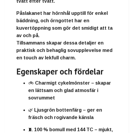
tvätt efter tvätt.
Påslakanet har hörnhål upptill
för enkel
bäddning, och
örngottet har en
kuvertöppning
som gör det smidigt att ta
av och på.
Tillsammans skapar dessa detaljer en
praktisk och behaglig sovupplevelse med
en touch av lekfull charm
.
Egenskaper och fördelar
🚲
Charmigt cykelmönster
– skapar
en lättsam och glad atmosfär i
sovrummet
🌿
Ljusgrön bottenfärg
– ger en
fräsch och rogivande känsla
🧵
100 % bomull med 144 TC
– mjukt,