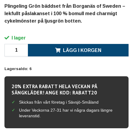
Plingeling Grön bäddset från Borganäs of Sweden –
lekfullt påslakanset i 100 % bomull med charmigt
cykelmönster på ljusgrön botten.
I lager
LÄGG I KORGEN
Lagersaldo:
6
20% EXTRA RABATT HELA VECKAN PÅ
SÄNGKLÄDER! ANGE KOD: RABATT20
Skickas från vårt företag i Sävsjö-Småland
Under Veckorna 27-31 har vi några dagars längre
leveranstid.