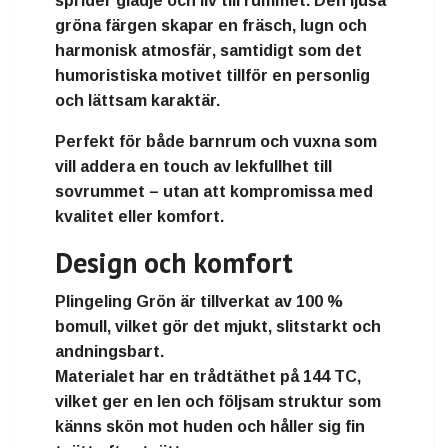
sprider glädje och liv till rummet. Den ljusa
gröna färgen skapar en
fräsch, lugn och
harmonisk atmosfär
, samtidigt som det
humoristiska motivet tillför en personlig
och lättsam karaktär.
Perfekt för både
barnrum och vuxna
som
vill addera en touch av lekfullhet till
sovrummet – utan att kompromissa med
kvalitet eller komfort.
Design och komfort
Plingeling Grön
är tillverkat av
100 %
bomull
, vilket gör det
mjukt, slitstarkt och
andningsbart
.
Materialet har en
trådtäthet på 144 TC
,
vilket ger en len och följsam struktur som
känns skön mot huden och håller sig fin