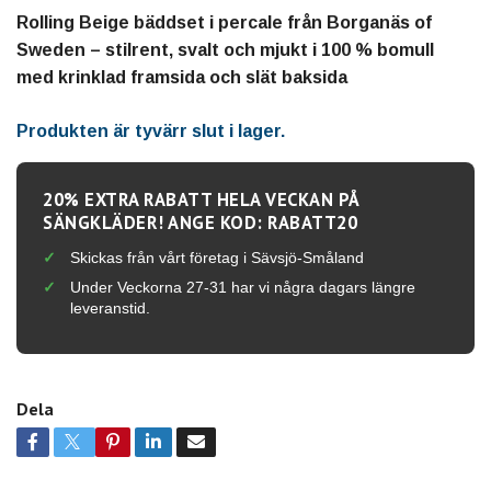
Rolling Beige bäddset i percale från Borganäs of
Sweden – stilrent, svalt och mjukt i 100 % bomull
med krinklad framsida och slät baksida
Produkten är tyvärr slut i lager.
20% EXTRA RABATT HELA VECKAN PÅ
SÄNGKLÄDER! ANGE KOD: RABATT20
Skickas från vårt företag i Sävsjö-Småland
Under Veckorna 27-31 har vi några dagars längre
leveranstid.
Dela