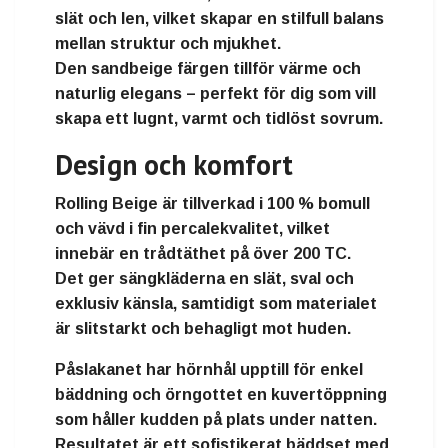
slät och len
, vilket skapar en stilfull balans
mellan struktur och mjukhet.
Den sandbeige färgen tillför värme och
naturlig elegans – perfekt för dig som vill
skapa ett
lugnt, varmt och tidlöst sovrum
.
Design och komfort
Rolling Beige
är tillverkad i
100 % bomull
och vävd i
fin percalekvalitet
, vilket
innebär en
trådtäthet på över 200 TC
.
Det ger sängkläderna en
slät, sval och
exklusiv känsla
, samtidigt som materialet
är slitstarkt och behagligt mot huden.
Påslakanet har
hörnhål upptill
för enkel
bäddning och örngottet en
kuvertöppning
som håller kudden på plats under natten.
Resultatet är ett
sofistikerat bäddset med