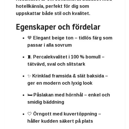
hotellkänsla
, perfekt för dig som
uppskattar både stil och kvalitet.
Egenskaper och fördelar
🤎
Elegant beige ton
– tidlös färg som
passar i alla sovrum
🧵
Percalekvalitet i 100 % bomull
–
tätvävd, sval och slitstark
✨
Krinklad framsida & slät baksida
–
ger en modern och lyxig look
🛏️
Påslakan med hörnhål
– enkel och
smidig bäddning
🤍
Örngott med kuvertöppning
–
håller kudden säkert på plats