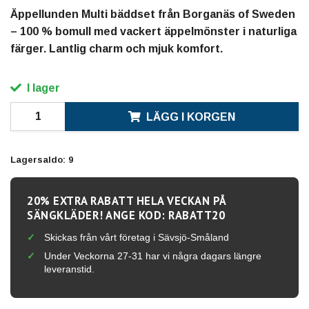
Äppellunden Multi bäddset från Borganäs of Sweden
– 100 % bomull med vackert äppelmönster i naturliga
färger. Lantlig charm och mjuk komfort.
I lager
LÄGG I KORGEN
Lagersaldo:
9
20% EXTRA RABATT HELA VECKAN PÅ
SÄNGKLÄDER! ANGE KOD: RABATT20
Skickas från vårt företag i Sävsjö-Småland
Under Veckorna 27-31 har vi några dagars längre
leveranstid.