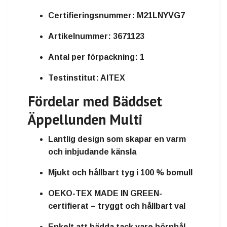
Certifieringsnummer:
M21LNYVG7
Artikelnummer:
3671123
Antal per förpackning:
1
Testinstitut:
AITEX
Fördelar med Bäddset
Äppellunden Multi
Lantlig design som skapar en varm
och inbjudande känsla
Mjukt och hållbart tyg i 100 % bomull
OEKO-TEX MADE IN GREEN-
certifierat – tryggt och hållbart val
Enkelt att bädda tack vare hörnhål