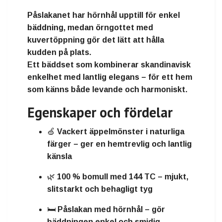
Påslakanet har hörnhål upptill
för enkel
bäddning, medan
örngottet med
kuvertöppning
gör det lätt att hålla
kudden på plats.
Ett
bäddset som kombinerar skandinavisk
enkelhet med lantlig elegans
– för ett hem
som känns både levande och harmoniskt.
Egenskaper och fördelar
🍏
Vackert äppelmönster i naturliga
färger
– ger en hemtrevlig och lantlig
känsla
🌿
100 % bomull med 144 TC
– mjukt,
slitstarkt och behagligt tyg
🛏️
Påslakan med hörnhål
– gör
bäddningen enkel och smidig